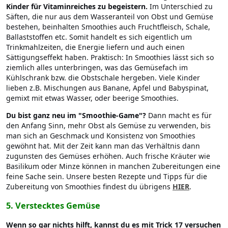
Kinder für Vitaminreiches zu begeistern.
Im Unterschied zu
Säften, die nur aus dem Wasseranteil von Obst und Gemüse
bestehen, beinhalten Smoothies auch Fruchtfleisch, Schale,
Ballaststoffen etc. Somit handelt es sich eigentlich um
Trinkmahlzeiten, die Energie liefern und auch einen
Sättigungseffekt haben. Praktisch: In Smoothies lässt sich so
ziemlich alles unterbringen, was das Gemüsefach im
Kühlschrank bzw. die Obstschale hergeben. Viele Kinder
lieben z.B. Mischungen aus Banane, Apfel und Babyspinat,
gemixt mit etwas Wasser, oder beerige Smoothies.
Du bist ganz neu im "Smoothie-Game"?
Dann macht es für
den Anfang Sinn, mehr Obst als Gemüse zu verwenden, bis
man sich an Geschmack und Konsistenz von Smoothies
gewöhnt hat. Mit der Zeit kann man das Verhältnis dann
zugunsten des Gemüses erhöhen. Auch frische Kräuter wie
Basilikum oder Minze können in manchen Zubereitungen eine
feine Sache sein. Unsere besten Rezepte und Tipps für die
Zubereitung von Smoothies findest du übrigens
HIER
.
5. Verstecktes Gemüse
Wenn so gar nichts hilft, kannst du es mit Trick 17 versuchen