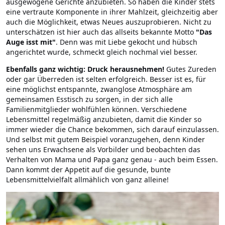
ausgewogene Gerichte anzubieten. So haben die Kinder stets
eine vertraute Komponente in ihrer Mahlzeit, gleichzeitig aber
auch die Möglichkeit, etwas Neues auszuprobieren. Nicht zu
unterschätzen ist hier auch das allseits bekannte Motto
"Das
Auge isst mit"
. Denn was mit Liebe gekocht und hübsch
angerichtet wurde, schmeckt gleich nochmal viel besser.
Ebenfalls ganz wichtig: Druck herausnehmen!
Gutes Zureden
oder gar Überreden ist selten erfolgreich. Besser ist es, für
eine möglichst entspannte, zwanglose Atmosphäre am
gemeinsamen Esstisch zu sorgen, in der sich alle
Familienmitglieder wohlfühlen können. Verschiedene
Lebensmittel regelmäßig anzubieten, damit die Kinder so
immer wieder die Chance bekommen, sich darauf einzulassen.
Und selbst mit gutem Beispiel voranzugehen, denn Kinder
sehen uns Erwachsene als Vorbilder und beobachten das
Verhalten von Mama und Papa ganz genau - auch beim Essen.
Dann kommt der Appetit auf die gesunde, bunte
Lebensmittelvielfalt allmählich von ganz alleine!