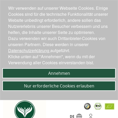
Wir verwenden auf unserer Webseite Cookies. Einige
Cookies sind für die technische Funktionalität unserer
Website unbedingt erforderlich, andere sollen das
Nutzererlebnis unserer Besucher verbessern und uns
helfen, die Inhalte unserer Seite zu optimieren.
Dazu verwenden wir auch Drittanbieter-Cookies von
unseren Partnern. Diese werden in unserer
Datenschutzerklärung
aufgeführt.
Klicke unten auf "Annehmen", wenn du mit der
Verwendung aller Cookies einverstanden bist.
Annehmen
Nur erforderliche Cookies erlauben
DE