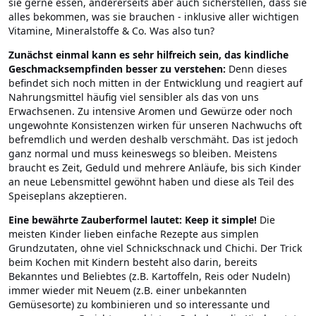
sie gerne essen, andererseits aber auch sicherstellen, dass sie
alles bekommen, was sie brauchen - inklusive aller wichtigen
Vitamine, Mineralstoffe & Co. Was also tun?
Zunächst einmal kann es sehr hilfreich sein, das kindliche
Geschmacksempfinden besser zu verstehen:
Denn dieses
befindet sich noch mitten in der Entwicklung und reagiert auf
Nahrungsmittel häufig viel sensibler als das von uns
Erwachsenen. Zu intensive Aromen und Gewürze oder noch
ungewohnte Konsistenzen wirken für unseren Nachwuchs oft
befremdlich und werden deshalb verschmäht. Das ist jedoch
ganz normal und muss keineswegs so bleiben. Meistens
braucht es Zeit, Geduld und mehrere Anläufe, bis sich Kinder
an neue Lebensmittel gewöhnt haben und diese als Teil des
Speiseplans akzeptieren.
Eine bewährte Zauberformel lautet: Keep it simple!
Die
meisten Kinder lieben einfache Rezepte aus simplen
Grundzutaten, ohne viel Schnickschnack und Chichi. Der Trick
beim Kochen mit Kindern besteht also darin, bereits
Bekanntes und Beliebtes (z.B. Kartoffeln, Reis oder Nudeln)
immer wieder mit Neuem (z.B. einer unbekannten
Gemüsesorte) zu kombinieren und so interessante und