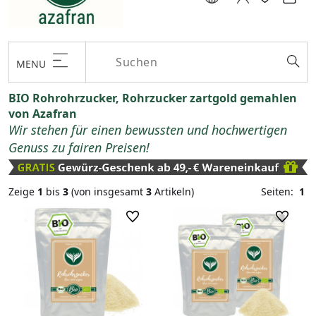
MENU
BIO Rohrohrzucker, Rohrzucker zartgold gemahlen
von Azafran
Wir stehen für einen bewussten und hochwertigen
Genuss zu fairen Preisen!
Zeige
1
bis
3
(von insgesamt
3
Artikeln)
Seiten:
1