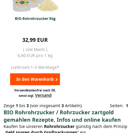
BIO-Rohrohrzucker 5kg
32,99 EUR
( inkl MwSt )
6,60 EUR pro 1 kg
Lieferzeit:1-3 Werktage*
In den Warenkorb
Versandkostenfrei nach DE,
Versand
sonst zzgl.
Zeige
1
bis
3
(von insgesamt
3
Artikeln)
Seiten:
1
BIO Rohrohrzucker / Rohrzucker zartgold
gemahlen Rezepte, Infos und online kaufen
Kaufen Sie unseren
Rohrohrzucker
günstig nach dem Prinzip
„
Geld sparen durch Großpackungen
“ ein.