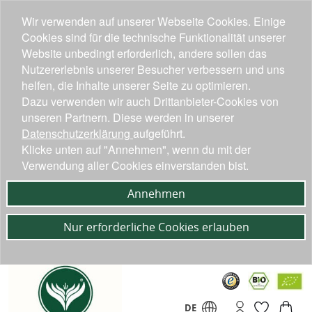
Wir verwenden auf unserer Webseite Cookies. Einige
Cookies sind für die technische Funktionalität unserer
Website unbedingt erforderlich, andere sollen das
Nutzererlebnis unserer Besucher verbessern und uns
helfen, die Inhalte unserer Seite zu optimieren.
Dazu verwenden wir auch Drittanbieter-Cookies von
unseren Partnern. Diese werden in unserer
Datenschutzerklärung
aufgeführt.
Klicke unten auf "Annehmen", wenn du mit der
Verwendung aller Cookies einverstanden bist.
Annehmen
Nur erforderliche Cookies erlauben
DE