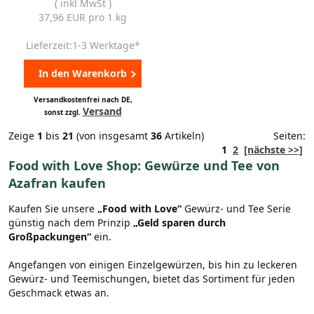
( inkl MwSt )
37,96 EUR pro 1 kg
Lieferzeit:1-3 Werktage*
In den Warenkorb
Versandkostenfrei nach DE,
Versand
sonst zzgl.
Zeige
1
bis
21
(von insgesamt
36
Artikeln)
Seiten:
1
2
[nächste >>]
Food with Love Shop: Gewürze und Tee von
Azafran kaufen
Kaufen Sie unsere
„Food with Love“
Gewürz- und Tee Serie
günstig nach dem Prinzip
„Geld sparen durch
Großpackungen“
ein.
Angefangen von einigen Einzelgewürzen, bis hin zu leckeren
Gewürz- und Teemischungen, bietet das Sortiment für jeden
Geschmack etwas an.