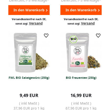
Lieferzeit:1-3 Werktage*
Lieferzeit:1-3 Werktage*
In den Warenkorb
In den Warenkorb
Versandkostenfrei nach DE,
Versandkostenfrei nach DE,
Versand
Versand
sonst zzgl.
sonst zzgl.
FWL BIO Salatgewürz (250g)
BIO Frauentee (250g)
9,49 EUR
16,99 EUR
( inkl MwSt )
( inkl MwSt )
37,96 EUR pro 1 kg
67,96 EUR pro 1 kg