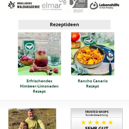
Rezeptideen
-
K
den
Erfrischendes
Rancho Canario
Himbeer-Limonaden
Rezept
Rezept