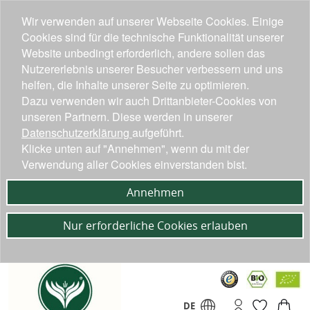
Wir verwenden auf unserer Webseite Cookies. Einige
Cookies sind für die technische Funktionalität unserer
Website unbedingt erforderlich, andere sollen das
Nutzererlebnis unserer Besucher verbessern und uns
helfen, die Inhalte unserer Seite zu optimieren.
Dazu verwenden wir auch Drittanbieter-Cookies von
unseren Partnern. Diese werden in unserer
Datenschutzerklärung
aufgeführt.
Klicke unten auf "Annehmen", wenn du mit der
Verwendung aller Cookies einverstanden bist.
Annehmen
Nur erforderliche Cookies erlauben
DE