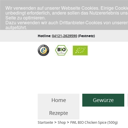
Wir verwenden auf unserer Webseite Cookies. Einige Cookies
unbedingt erforderlich, andere sollen das Nutzererlebnis un
Seite zu optimieren.
Dazu verwenden wir auch Drittanbieter-Cookies von unseren
aufgeführt.
Klicke unten auf "Annehmen", wenn du mit der Verwendung a
Hotline:
04121-2629590
(Festnetz)
Home
Gewürze
Rezepte
>
>
Startseite
Shop
FWL BIO Chicken Spice (500g)