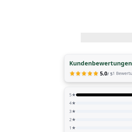
Kundenbewertungen
5.0
1
Bewert
/ 5
5★
4★
3★
2★
1★