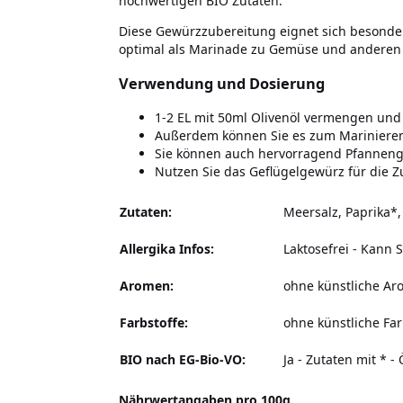
hochwertigen BIO Zutaten.
Diese Gewürzzubereitung eignet sich besond
optimal als Marinade zu Gemüse und anderen 
Verwendung und Dosierung
1-2 EL mit 50ml Olivenöl vermengen und
Außerdem können Sie es zum Mariniere
Sie können auch hervorragend Pfannenge
Nutzen Sie das Geflügelgewürz für die Z
Zutaten:
Meersalz, Paprika*,
Allergika Infos:
Laktosefrei - Kann 
Aromen:
ohne künstliche A
Farbstoffe:
ohne künstliche Far
BIO nach EG-Bio-VO:
Ja - Zutaten mit * 
Nährwertangaben pro 100g