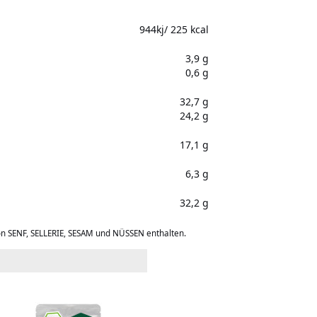
944kj/ 225 kcal
3,9 g
0,6 g
32,7 g
24,2 g
17,1 g
6,3 g
32,2 g
on SENF, SELLERIE, SESAM und NÜSSEN enthalten.