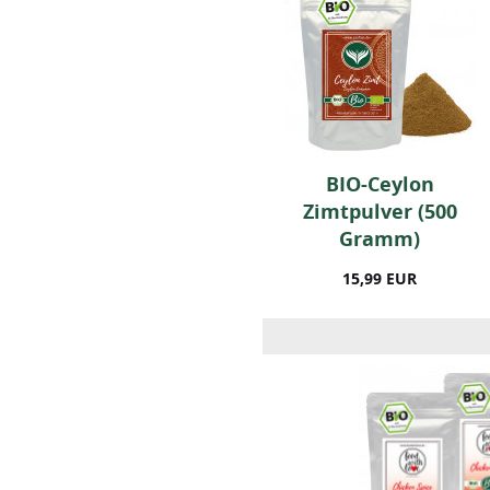
r
Paprika (edelsüß) 250
BIO-Ceylon
Gramm
Zimtpulver (500
Gramm)
9,99 EUR
15,99 EUR