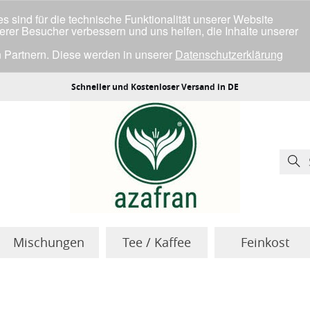
 sind für die technische Funktionalität unserer Website
serer Besucher verbessern und uns helfen, die Inhalte unserer
 Partnern. Diese werden in unserer
Datenschutzerklärung
ller Cookies einverstanden bist.
Schneller und Kostenloser Versand in DE
Mischungen
Tee / Kaffee
Feinkost