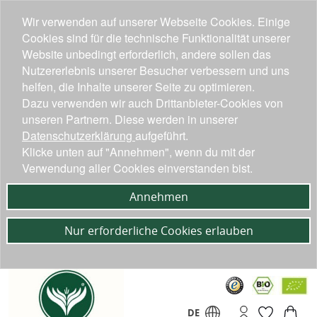
Wir verwenden auf unserer Webseite Cookies. Einige
Cookies sind für die technische Funktionalität unserer
Website unbedingt erforderlich, andere sollen das
Nutzererlebnis unserer Besucher verbessern und uns
helfen, die Inhalte unserer Seite zu optimieren.
Dazu verwenden wir auch Drittanbieter-Cookies von
unseren Partnern. Diese werden in unserer
Datenschutzerklärung
aufgeführt.
Klicke unten auf "Annehmen", wenn du mit der
Verwendung aller Cookies einverstanden bist.
Annehmen
Nur erforderliche Cookies erlauben
DE