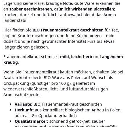
Lagerung seine klare, krautige Note. Gute Ware erkennen Sie
an
sauber geschnittenen, grünlich wirkenden Blattteilen
;
trocken, dunkel und luftdicht aufbewahrt bleibt das Aroma
länger stabil.
Hier finden Sie
BIO Frauenmantelkraut geschnitten
für Tee,
eigene Kräutermischungen und feine Küchenideen – mild
dosiert und je nach gewünschter Intensität kurz bis etwas
länger ziehen gelassen.
Frauenmantelkraut schmeckt
mild, leicht herb
und
angenehm
krautig
.
Wenn Sie Frauenmantelkraut kaufen möchten, erhalten Sie bei
Azafran kontrollierte BIO-Ware aus Polen, auf Wunsch als
Großpackung (günstiger pro 100 g), geliefert im
wiederverschließbaren, licht- und luftundurchlässigen
Aromaschutzbeutel.
Variante:
BIO Frauenmantelkraut geschnitten
Herkunft:
aus kontrolliert biologischem Anbau in Polen,
auch als Großpackung erhältlich
Qualitätsmarker:
schonend getrocknet, sauber
geschnitten und in der Azafran-Manufaktur abgefüllt