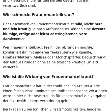
und Flavonoide, die für den herben Geschmack mit
verantwortlich sind.
Wie schmeckt Frauenmantelkraut?
Der Geschmack von Frauenmantelkraut ist
mild, leicht herb
und fein krautig
. Je nach Aufgussdauer können eine
dezente
blumige, erdige oder leicht adstringierende Note
dazukommen.
Wer Frauenmantelkraut Tee milder abrunden möchte,
kombiniert ihn mit
anderen Teekräutern
wie
Kamille
,
Himbeerblättern
,
Melisse
oder Mönchspfeffer. Dadurch wirkt
der Aufguss runder, ohne seine typische krautige Linie zu
verlieren.
Wie ist die Wirkung von Frauenmantelkraut?
Frauenmantelkraut hat in der traditionellen Kräuterkunde
einen festen Platz. Konkrete gesundheitsbezogene Wirkungen
werden hier nicht bewertet, da für Lebensmittel die Vorgaben
der EU-Health-Claims-Verordnung gelten.
Bei Fragen zu persönlichen Einsatzmöglichkeiten, längerer