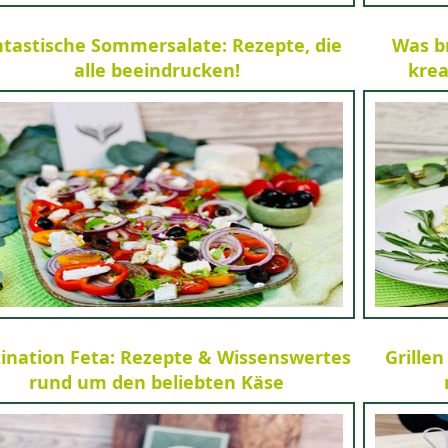
tastische Sommersalate: Rezepte, die
Was b
alle beeindrucken!
krea
ination Feta: Rezepte & Wissenswertes
Grillen
rund um den beliebten Käse