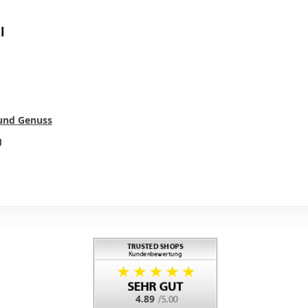
l
 und Genuss
g
4.89