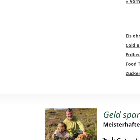
« Vorh
Eis oh
Cold B
Erdbee
Food T
Zucker
Geld spa
Meisterhafte