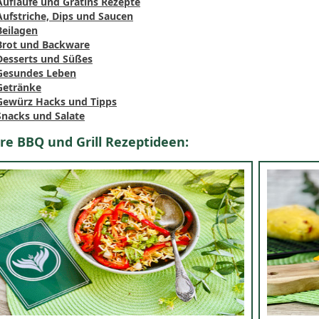
Aufläufe und Gratins Rezepte
Aufstriche, Dips und Saucen
Beilagen
Brot und Backware
Desserts und Süßes
Gesundes Leben
Getränke
Gewürz Hacks und Tipps
Snacks und Salate
re BBQ und Grill Rezeptideen: