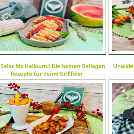
Salat bis Halloumi: Die besten Beilagen
Unwider
Rezepte für deine Grillfeier