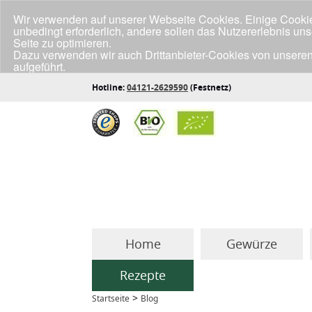
Wir verwenden auf unserer Webseite Cookies. Einige Cookies
unbedingt erforderlich, andere sollen das Nutzererlebnis un
Seite zu optimieren.
Dazu verwenden wir auch Drittanbieter-Cookies von unseren
aufgeführt.
Klicke unten auf "Annehmen", wenn du mit der Verwendung a
Hotline:
04121-2629590
(Festnetz)
Home
Gewürze
Rezepte
>
Startseite
Blog