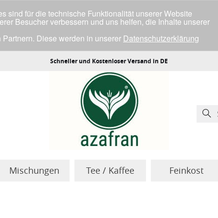
 sind für die technische Funktionalität unserer Website
serer Besucher verbessern und uns helfen, die Inhalte unserer
 Partnern. Diese werden in unserer
Datenschutzerklärung
ller Cookies einverstanden bist.
Schneller und Kostenloser Versand in DE
Mischungen
Tee / Kaffee
Feinkost