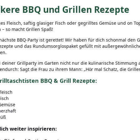
kere BBQ und Grillen Rezepte
es Fleisch, saftig glasiger Fisch oder gegrilltes Gemüse und on T
 – so macht Grillen Spaß!
nächste BBQ-Party ist gerettet! Wir haben für dich schonmal den G
zepte und das Rundumsorglospaket gefüllt mit außergewöhnlichen
en.
 deiner Grillparty im Garten nicht nur die kulinarische Stimmung a
endurch: Sagt die Frau zu ihrem Mann: „Hör mal Schatz, die Grillen
rilltaschtisten BBQ & Grill Rezepte:
Fleisch
Fisch
Gemüse
herzhaft
süß
dich weiter inspirieren: