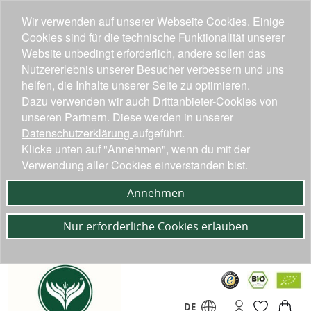
Wir verwenden auf unserer Webseite Cookies. Einige
Cookies sind für die technische Funktionalität unserer
Website unbedingt erforderlich, andere sollen das
Nutzererlebnis unserer Besucher verbessern und uns
helfen, die Inhalte unserer Seite zu optimieren.
Dazu verwenden wir auch Drittanbieter-Cookies von
unseren Partnern. Diese werden in unserer
Datenschutzerklärung
aufgeführt.
Klicke unten auf "Annehmen", wenn du mit der
Verwendung aller Cookies einverstanden bist.
Annehmen
Nur erforderliche Cookies erlauben
DE