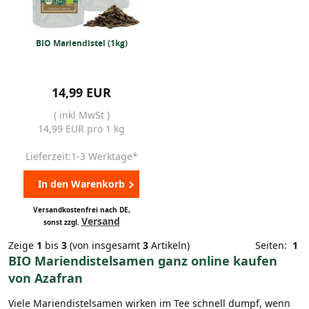
BIO Mariendistel (1kg)
14,99 EUR
( inkl MwSt )
14,99 EUR pro 1 kg
Lieferzeit:1-3 Werktage*
In den Warenkorb
Versandkostenfrei nach DE,
Versand
sonst zzgl.
Zeige
1
bis
3
(von insgesamt
3
Artikeln)
Seiten:
1
BIO Mariendistelsamen ganz online kaufen
von Azafran
Viele Mariendistelsamen wirken im Tee schnell dumpf, wenn