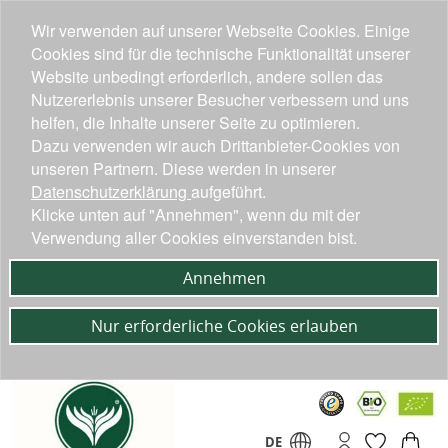
Wir verwenden auf unserer Webseite Cookies. Einige
Cookies sind für die technische Funktionalität unserer
Website unbedingt erforderlich, andere sollen das
Nutzererlebnis unserer Besucher verbessern und uns
helfen, die Inhalte unserer Seite zu optimieren.
Dazu verwenden wir auch Drittanbieter-Cookies von
unseren Partnern. Diese werden in unserer
Datenschutzerklärung
aufgeführt.
Klicke unten auf "Annehmen", wenn du mit der
Verwendung aller Cookies einverstanden bist.
Annehmen
Nur erforderliche Cookies erlauben
DE