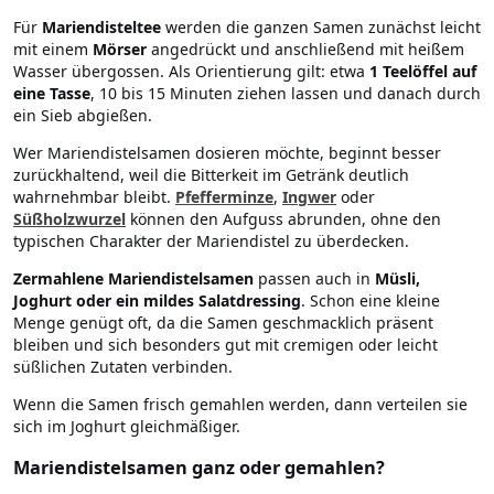
Für
Mariendisteltee
werden die ganzen Samen zunächst leicht
mit einem
Mörser
angedrückt und anschließend mit heißem
Wasser übergossen. Als Orientierung gilt: etwa
1 Teelöffel auf
eine Tasse
, 10 bis 15 Minuten ziehen lassen und danach durch
ein Sieb abgießen.
Wer Mariendistelsamen dosieren möchte, beginnt besser
zurückhaltend, weil die Bitterkeit im Getränk deutlich
wahrnehmbar bleibt.
Pfefferminze
,
Ingwer
oder
Süßholzwurzel
können den Aufguss abrunden, ohne den
typischen Charakter der Mariendistel zu überdecken.
Zermahlene Mariendistelsamen
passen auch in
Müsli,
Joghurt oder ein mildes Salatdressing
. Schon eine kleine
Menge genügt oft, da die Samen geschmacklich präsent
bleiben und sich besonders gut mit cremigen oder leicht
süßlichen Zutaten verbinden.
Wenn die Samen frisch gemahlen werden, dann verteilen sie
sich im Joghurt gleichmäßiger.
Mariendistelsamen ganz oder gemahlen?