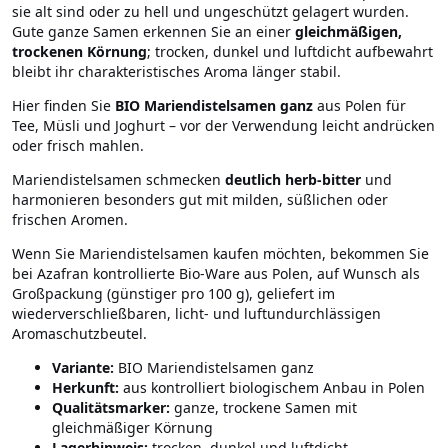
sie alt sind oder zu hell und ungeschützt gelagert wurden.
Gute ganze Samen erkennen Sie an einer
gleichmäßigen,
trockenen Körnung
; trocken, dunkel und luftdicht aufbewahrt
bleibt ihr charakteristisches Aroma länger stabil.
Hier finden Sie
BIO Mariendistelsamen ganz
aus Polen für
Tee, Müsli und Joghurt – vor der Verwendung leicht andrücken
oder frisch mahlen.
Mariendistelsamen schmecken
deutlich herb-bitter
und
harmonieren besonders gut mit milden, süßlichen oder
frischen Aromen.
Wenn Sie Mariendistelsamen kaufen möchten, bekommen Sie
bei Azafran kontrollierte Bio-Ware aus Polen, auf Wunsch als
Großpackung (günstiger pro 100 g), geliefert im
wiederverschließbaren, licht- und luftundurchlässigen
Aromaschutzbeutel.
Variante:
BIO Mariendistelsamen ganz
Herkunft:
aus kontrolliert biologischem Anbau in Polen
Qualitätsmarker:
ganze, trockene Samen mit
gleichmäßiger Körnung
Lagerhinweis:
trocken, dunkel und luftdicht