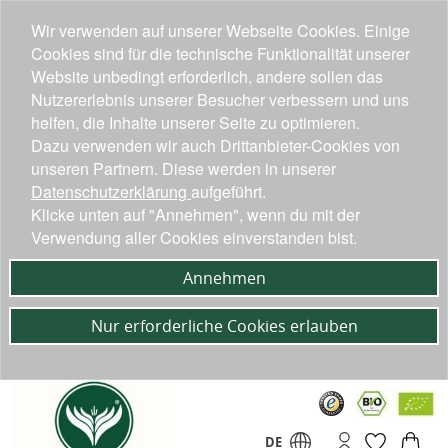
Wir verwenden auf unserer Webseite Cookies. Einige
Cookies sind für die technische Funktionalität unserer
Website unbedingt erforderlich, andere sollen das
Nutzererlebnis unserer Besucher verbessern und uns
helfen, die Inhalte unserer Seite zu optimieren.
Dazu verwenden wir auch Drittanbieter-Cookies von
unseren Partnern. Diese werden in unserer
Datenschutzerklärung
aufgeführt.
Klicke unten auf "Annehmen", wenn du mit der
Verwendung aller Cookies einverstanden bist.
Annehmen
Nur erforderliche Cookies erlauben
DE