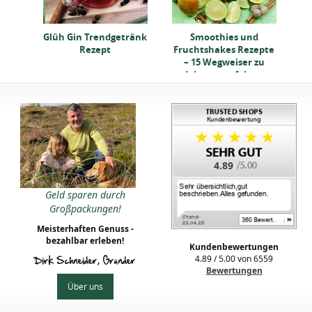
Glüh Gin Trendgetränk
Smoothies und
Rezept
Fruchtshakes Rezepte
– 15 Wegweiser zu
deinem perfekten
Getränk
4.89
Geld sparen durch
Großpackungen!
Meisterhaften Genuss -
bezahlbar erleben!
Kundenbewertungen
4.89
/
5.00
von
6559
Dirk Schneider, Gründer
Bewertungen
Über uns