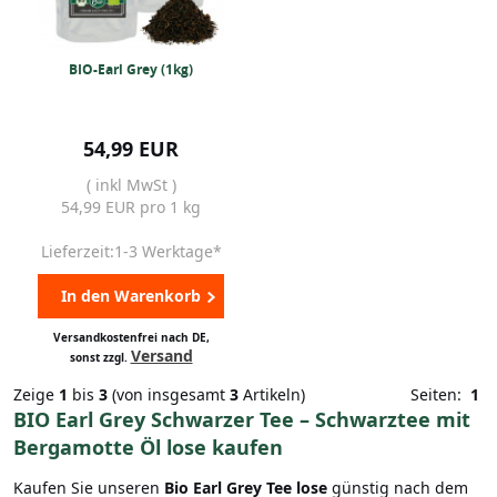
BIO-Earl Grey (1kg)
54,99 EUR
( inkl MwSt )
54,99 EUR pro 1 kg
Lieferzeit:1-3 Werktage*
In den Warenkorb
Versandkostenfrei nach DE,
Versand
sonst zzgl.
Zeige
1
bis
3
(von insgesamt
3
Artikeln)
Seiten:
1
BIO Earl Grey Schwarzer Tee – Schwarztee mit
Bergamotte Öl lose kaufen
Kaufen Sie unseren
Bio Earl Grey Tee lose
günstig nach dem