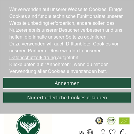
Wir verwenden auf unserer Webseite Cookies. Einige
Cookies sind für die technische Funktionalität unserer
Website unbedingt erforderlich, andere sollen das
Nutzererlebnis unserer Besucher verbessern und uns
helfen, die Inhalte unserer Seite zu optimieren.
Dazu verwenden wir auch Drittanbieter-Cookies von
unseren Partnern. Diese werden in unserer
Datenschutzerklärung
aufgeführt.
Klicke unten auf "Annehmen", wenn du mit der
Verwendung aller Cookies einverstanden bist.
Annehmen
Nur erforderliche Cookies erlauben
DE