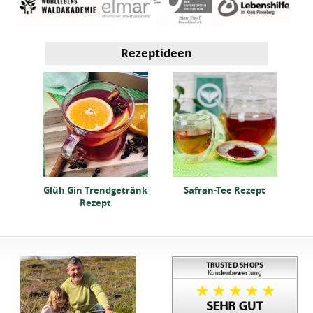
Rezeptideen
e!
zer
F
a
Glüh Gin Trendgetränk
Safran-Tee Rezept
Rezept