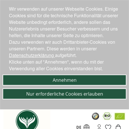
Wir verwenden auf unserer Webseite Cookies. Einige
Cookies sind für die technische Funktionalität unserer
Website unbedingt erforderlich, andere sollen das
Nutzererlebnis unserer Besucher verbessern und uns
helfen, die Inhalte unserer Seite zu optimieren.
Dazu verwenden wir auch Drittanbieter-Cookies von
unseren Partnern. Diese werden in unserer
Datenschutzerklärung
aufgeführt.
Klicke unten auf "Annehmen", wenn du mit der
Verwendung aller Cookies einverstanden bist.
Annehmen
Nur erforderliche Cookies erlauben
DE