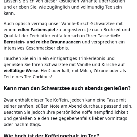
Lassen Sie sich von dieser köstlichen Variante überraschen
und erleben Sie, wie zugänglich und vollmundig Tee sein
kann.
Auch optisch vermag unser Vanille-Kirsch-Schwarztee mit
einem
edlen Farbenspiel
zu begeistern: Je nach Brühzeit und
Qualität der Teeblätter entfalten sich in Ihrer Tasse
tiefe
Bernstein- und reiche Braunnuancen
und versprechen ein
intensives Geschmackserlebnis.
Tauchen Sie ein in ein einzigartiges Trinkerlebnis und
genießen Sie Ihren Schwarztee mit Vanille und Kirsche auf
vielfältige Weise
: Heiß oder kalt, mit Milch, Zitrone oder als
Teil eines Tee-Cocktails!
Kann man den Schwarztee auch abends genießen?
Zwar enthält dieser Tee Koffein, jedoch kann eine Tasse mit
seiner sanften, süßen Note am Abend durchaus passend sein.
Beachten Sie jedoch Ihre persönliche Koffeinempfindlichkeit
und genießen Sie den Tee gegebenenfalls lieber vormittags
oder nachmittags.
Wie hoch ist der Koffeingehalt im Tee?