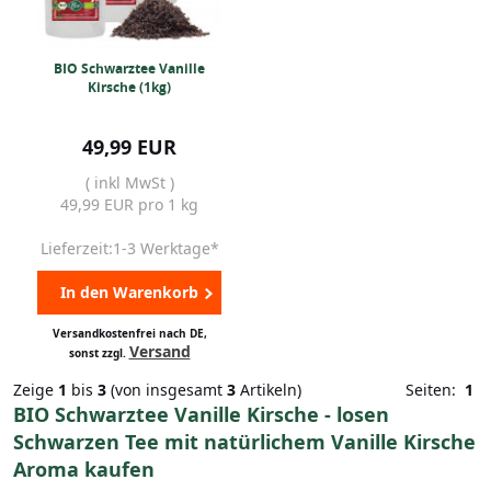
BIO Schwarztee Vanille
Kirsche (1kg)
49,99 EUR
( inkl MwSt )
49,99 EUR pro 1 kg
Lieferzeit:1-3 Werktage*
In den Warenkorb
Versandkostenfrei nach DE,
Versand
sonst zzgl.
Zeige
1
bis
3
(von insgesamt
3
Artikeln)
Seiten:
1
BIO Schwarztee Vanille Kirsche - losen
Schwarzen Tee mit natürlichem Vanille Kirsche
Aroma kaufen