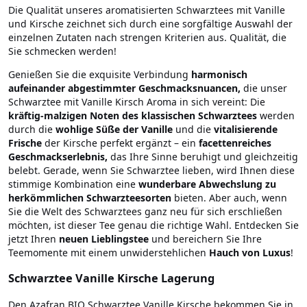
Die Qualität unseres aromatisierten Schwarztees mit Vanille
und Kirsche zeichnet sich durch eine sorgfältige Auswahl der
einzelnen Zutaten nach strengen Kriterien aus. Qualität, die
Sie schmecken werden!
Genießen Sie die exquisite Verbindung
harmonisch
aufeinander abgestimmter Geschmacksnuancen,
die unser
Schwarztee mit Vanille Kirsch Aroma in sich vereint: Die
kräftig-malzigen Noten des klassischen Schwarztees
werden
durch die
wohlige Süße der Vanille
und die
vitalisierende
Frische
der Kirsche perfekt ergänzt – ein
facettenreiches
Geschmackserlebnis,
das Ihre Sinne beruhigt und gleichzeitig
belebt. Gerade, wenn Sie Schwarztee lieben, wird Ihnen diese
stimmige Kombination eine
wunderbare Abwechslung zu
herkömmlichen Schwarzteesorten
bieten. Aber auch, wenn
Sie die Welt des Schwarztees ganz neu für sich erschließen
möchten, ist dieser Tee genau die richtige Wahl. Entdecken Sie
jetzt Ihren
neuen Lieblingstee
und bereichern Sie Ihre
Teemomente mit einem unwiderstehlichen
Hauch von Luxus
!
Schwarztee Vanille Kirsche Lagerung
Den Azafran BIO Schwarztee Vanille Kirsche bekommen Sie in