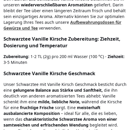
unseren
wiederverschließbaren Aromatüten
geliefert. Darin
bleibt der Tee über einen längeren Zeitraum frisch und behält
sein einzigartiges Aroma. Alternativ können Sie zur optimalen
Lagerung Ihres Tees auch unsere
Aufbewahrungsdosen für
Gewürze und Tee
verwenden.
Schwarztee Vanille Kirsche Zubereitung: Ziehzeit,
Dosierung und Temperatur
Zubereitung:
1-2 TL (2g) pro 200 ml Wasser (100 °C) -
Ziehzeit:
3-5 Minuten
Schwarztee Vanille Kirsche Geschmack
Unser Schwarztee mit Vanille Kirsch Geschmack besticht durch
eine
gelungene Balance aus Stärke und Sanftheit,
die ihn
deutlich von anderen aromatisierten Tees abhebt: Vanille
schenkt ihm eine
milde, liebliche Note,
während die Kirsche
für eine
fruchtige Frische
sorgt. Eine
meisterhaft
ausbalancierte Komposition
– ideal für alle, die es lieben,
wenn das
charakteristische Schwarztee Aroma von einer
samtweichen und erfrischenden Wendung
begleitet wird.