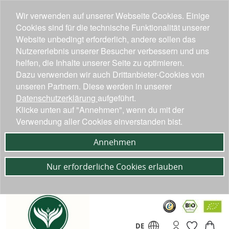
Wir verwenden auf unserer Webseite Cookies. Einige
Cookies sind für die technische Funktionalität unserer
Website unbedingt erforderlich, andere sollen das
Nutzererlebnis unserer Besucher verbessern und uns
helfen, die Inhalte unserer Seite zu optimieren.
Dazu verwenden wir auch Drittanbieter-Cookies von
unseren Partnern. Diese werden in unserer
Datenschutzerklärung
aufgeführt.
Klicke unten auf "Annehmen", wenn du mit der
Verwendung aller Cookies einverstanden bist.
Annehmen
Nur erforderliche Cookies erlauben
DE