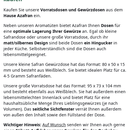
Kaufen Sie unsere
Vorratsdosen und Gewürzdosen
aus dem
Hause Azafran
ein.
Neben unseren Aromatüten bietet Azafran Ihnen
Dosen
für
eine
optimale Lagerung Ihrer Gewürze
an. Egal ob kleine
Safrandose oder unsere große Vorratsdose, durch ihr
matt/silbernes Design
sind beide Dosen
ein Hingucker
in
jeder Küche. Selbstverständlich sind die Dosen auch
lebensmittelgeeignet.
Unsere kleine Safran Gewürzdose hat das Format: 80 x 50 x 15
mm und besteht aus Weißblech. Sie bietet idealen Platz für ca.
4-5 Gramm Safranfäden.
Unsere große Vorratsdose hat das Format: 95 x 73 x 104 mm
und besteht ebenfalls aus Weißblech. Sie hat außerdem einen
lebensmittelechten Innenlack und bietet Platz für eine
haushaltsübliche Menge Ihres Lieblingsgewürzes (je nach
Volumen). Das
seitliche Sichtfenster
verrät Ihnen außerdem
von außen den Inhalt sowie den Füllstand der Dose.
Wichtiger Hinweis:
Auf Wunsch
senden wir Ihnen auch gerne