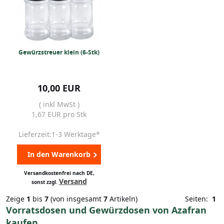
Gewürzstreuer klein (6-Stk)
10,00 EUR
( inkl MwSt )
1,67 EUR pro Stk
Lieferzeit:1-3 Werktage*
In den Warenkorb
Versandkostenfrei nach DE,
Versand
sonst zzgl.
Zeige
1
bis
7
(von insgesamt
7
Artikeln)
Seiten:
1
Vorratsdosen und Gewürzdosen von Azafran
kaufen