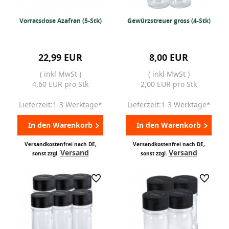
Vorratsdose Azafran (5-Stk)
Gewürzstreuer gross (4-Stk)
22,99 EUR
8,00 EUR
( inkl MwSt )
( inkl MwSt )
4,60 EUR pro Stk
2,00 EUR pro Stk
Lieferzeit:1-3 Werktage*
Lieferzeit:1-3 Werktage*
In den Warenkorb
In den Warenkorb
Versandkostenfrei nach DE,
Versandkostenfrei nach DE,
Versand
Versand
sonst zzgl.
sonst zzgl.