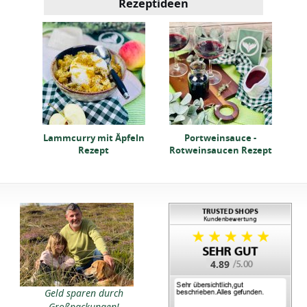
Rezeptideen
 mit
F
Lammcurry mit Äpfeln
Portweinsauce -
Rezept
Rotweinsaucen Rezept
4.89
Geld sparen durch
Großpackungen!