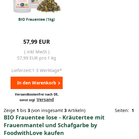
BIO Frauentee (1kg)
57,99 EUR
( inkl MwSt )
57,99 EUR pro 1 kg
Lieferzeit:1-3 Werktage*
In den Warenkorb
Versandkostenfrei nach DE,
Versand
sonst zzgl.
Zeige
1
bis
3
(von insgesamt
3
Artikeln)
Seiten:
1
BIO Frauentee lose - Kräutertee mit
Frauenmantel und Schafgarbe by
FoodwithLove kaufen