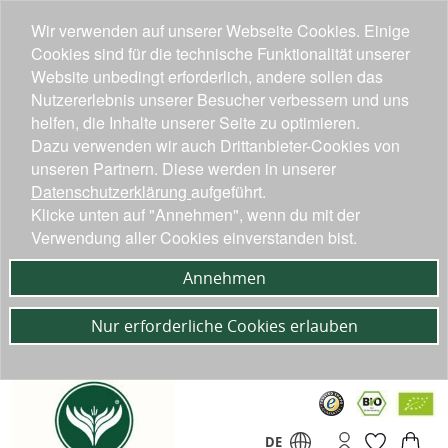
Wir verwenden auf unserer Webseite Cookies. Einige
Cookies sind für die technische Funktionalität unserer
Website unbedingt erforderlich, andere sollen das
Nutzererlebnis unserer Besucher verbessern und uns
helfen, die Inhalte unserer Seite zu optimieren.
Dazu verwenden wir auch Drittanbieter-Cookies von
unseren Partnern. Diese werden in unserer
Datenschutzerklärung
aufgeführt.
Klicke unten auf "Annehmen", wenn du mit der
Verwendung aller Cookies einverstanden bist.
Annehmen
Nur erforderliche Cookies erlauben
DE