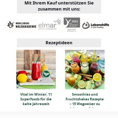
Mit Ihrem Kauf unterstützen Sie
zusammen mit uns:
Rezeptideen
nder
Vital im Winter: 11
Smoothies und
Ve
Superfoods für die
Fruchtshakes Rezepte
rten
kalte Jahreszeit
– 15 Wegweiser zu
v
deinem perfekten
Getränk