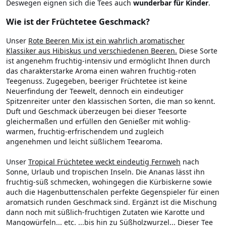
Deswegen eignen sich die Tees auch
wunderbar für Kinder
.
Wie ist der Früchtetee Geschmack?
Unser
Rote Beeren Mix ist ein wahrlich aromatischer
Klassiker aus Hibiskus und verschiedenen Beeren.
Diese Sorte
ist angenehm fruchtig-intensiv und ermöglicht Ihnen durch
das charakterstarke Aroma einen wahren fruchtig-roten
Teegenuss. Zugegeben, beeriger Früchtetee ist keine
Neuerfindung der Teewelt, dennoch ein eindeutiger
Spitzenreiter unter den klassischen Sorten, die man so kennt.
Duft und Geschmack überzeugen bei dieser Teesorte
gleichermaßen und erfüllen den Genießer mit wohlig-
warmen, fruchtig-erfrischendem und zugleich
angenehmen und leicht süßlichem Teearoma.
Unser
Tropical Früchtetee weckt eindeutig Fernweh
nach
Sonne, Urlaub und tropischen Inseln. Die Ananas lässt ihn
fruchtig-süß schmecken, wohingegen die Kürbiskerne sowie
auch die Hagenbuttenschalen perfekte Gegenspieler für einen
aromatsich runden Geschmack sind. Ergänzt ist die Mischung
dann noch mit süßlich-fruchtigen Zutaten wie Karotte und
Mangowürfeln... etc. ...bis hin zu Süßholzwurzel... Dieser Tee