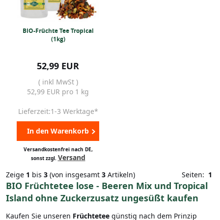
BIO-Früchte Tee Tropical
(1kg)
52,99 EUR
( inkl MwSt )
52,99 EUR pro 1 kg
Lieferzeit:1-3 Werktage*
In den Warenkorb
Versandkostenfrei nach DE,
Versand
sonst zzgl.
Zeige
1
bis
3
(von insgesamt
3
Artikeln)
Seiten:
1
BIO Früchtetee lose - Beeren Mix und Tropical
Island ohne Zuckerzusatz ungesüßt kaufen
Kaufen Sie unseren
Früchtetee
günstig nach dem Prinzip