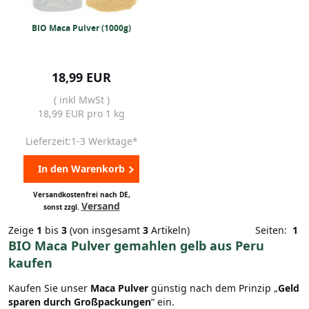
BIO Maca Pulver (1000g)
18,99 EUR
( inkl MwSt )
18,99 EUR pro 1 kg
Lieferzeit:1-3 Werktage*
In den Warenkorb
Versandkostenfrei nach DE,
Versand
sonst zzgl.
Zeige
1
bis
3
(von insgesamt
3
Artikeln)
Seiten:
1
BIO Maca Pulver gemahlen gelb aus Peru
kaufen
Kaufen Sie unser
Maca Pulver
günstig nach dem Prinzip „
Geld
sparen durch Großpackungen
“ ein.