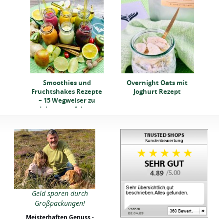
e,
Smoothies und
Overnight Oats mit
er
Fruchtshakes Rezepte
Joghurt Rezept
– 15 Wegweiser zu
deinem perfekten
Getränk
4.89
Geld sparen durch
Großpackungen!
Meisterhaften Genuss -