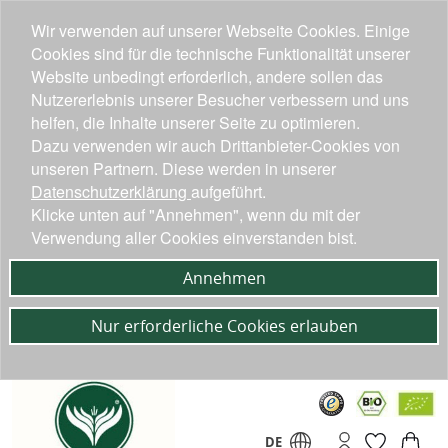
Wir verwenden auf unserer Webseite Cookies. Einige
Cookies sind für die technische Funktionalität unserer
Website unbedingt erforderlich, andere sollen das
Nutzererlebnis unserer Besucher verbessern und uns
helfen, die Inhalte unserer Seite zu optimieren.
Dazu verwenden wir auch Drittanbieter-Cookies von
unseren Partnern. Diese werden in unserer
Datenschutzerklärung
aufgeführt.
Klicke unten auf "Annehmen", wenn du mit der
Verwendung aller Cookies einverstanden bist.
Annehmen
Nur erforderliche Cookies erlauben
DE