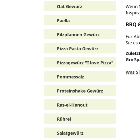
Oat Gewürz
Wenn S
Inspir
Paella
BBQ &
Pilzpfannen Gewürz
Für Ab
Sie es
Pizza Pasta Gewürz
Zuletz
Großp
Pizzagewürz "I love Pizza"
Was Si
Pommessalz
Proteinshake Gewürz
Ras-el-Hanout
Rührei
Salatgewürz