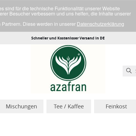
 sind für die technische Funktionalität unserer Website
serer Besucher verbessern und uns helfen, die Inhalte unserer
 Partnern. Diese werden in unserer
Datenschutzerklärung
ller Cookies einverstanden bist.
Schneller und Kostenloser Versand in DE
Mischungen
Tee / Kaffee
Feinkost