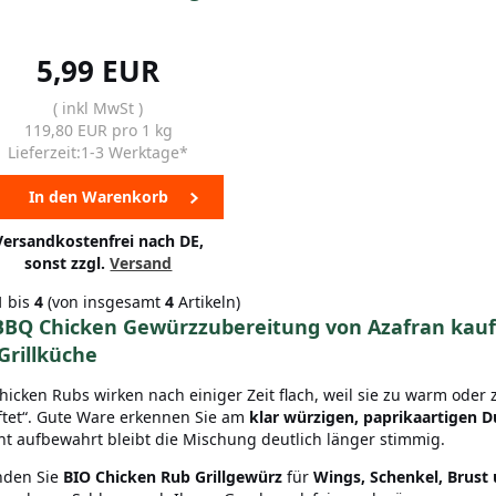
5,99 EUR
( inkl MwSt )
119,80 EUR pro 1 kg
Lieferzeit:1-3 Werktage*
In den Warenkorb
Versandkostenfrei nach DE,
sonst zzgl.
Versand
1
bis
4
(von insgesamt
4
Artikeln)
BBQ Chicken Gewürzzubereitung von Azafran kauf
Grillküche
Chicken Rubs wirken nach einiger Zeit flach, weil sie zu warm ode
ftet“. Gute Ware erkennen Sie am
klar würzigen, paprikaartigen D
cht aufbewahrt bleibt die Mischung deutlich länger stimmig.
inden Sie
BIO Chicken Rub Grillgewürz
für
Wings, Schenkel, Brust