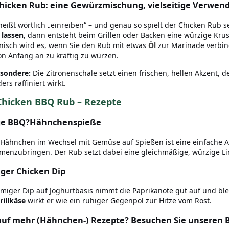
hicken Rub: eine Gewürzmischung, vielseitige Verwe
heißt wörtlich „einreiben“ – und genau so spielt der Chicken Rub s
 lassen
, dann entsteht beim Grillen oder Backen eine würzige Krus
isch wird es, wenn Sie den Rub mit etwas
Öl
zur Marinade verbin
von Anfang an zu kräftig zu würzen.
esondere:
Die Zitronenschale setzt einen frischen, hellen Akzent,
rs raffiniert wirkt.
Chicken BBQ Rub – Rezepte
ige BBQ?Hähnchenspieße
 Hähnchen im Wechsel mit Gemüse auf Spießen ist eine einfache A
enzubringen. Der Rub setzt dabei eine gleichmäßige, würzige Lini
ger Chicken Dip
emiger Dip auf Joghurtbasis nimmt die Paprikanote gut auf und ble
rillkäse
wirkt er wie ein ruhiger Gegenpol zur Hitze vom Rost.
auf mehr (Hähnchen-) Rezepte? Besuchen Sie unseren B