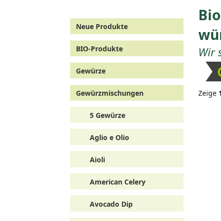
Bio
Neue Produkte
wür
BIO-Produkte
Wir 
Gewürze
Gewürzmischungen
Zeige
5 Gewürze
Aglio e Olio
Aioli
American Celery
Avocado Dip