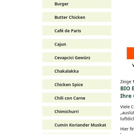
Burger
Butter Chicken
Café de Paris
Cajun
Cevapcici Gewürz
Chakalakka
Zeige
Chicken Spice
BIO 
Ihre 
Chili con Carne
Viele 
Chimichurri
„auslü
luftdi
Cumin Koriander Muskat
Hier f