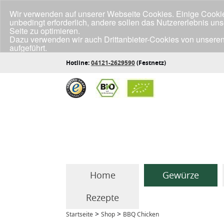
Wir verwenden auf unserer Webseite Cookies. Einige Cookies
unbedingt erforderlich, andere sollen das Nutzererlebnis un
Seite zu optimieren.
Dazu verwenden wir auch Drittanbieter-Cookies von unseren
aufgeführt.
Klicke unten auf "Annehmen", wenn du mit der Verwendung a
Hotline:
04121-2629590
(Festnetz)
Home
Gewürze
Rezepte
>
>
Startseite
Shop
BBQ Chicken