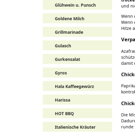
Glühwein u. Punsch
und nic
Wenn d
Goldene Milch
Wenn d
Hitze 
Grillmarinade
Verpa
Gulasch
Azafra
schütz
Gurkensalat
damit d
Gyros
Chick
Paprik
Hala Kaffeegewürz
kontro
Harissa
Chick
HOT BBQ
Die Mi
Dadurc
runde 
Italienische Kräuter