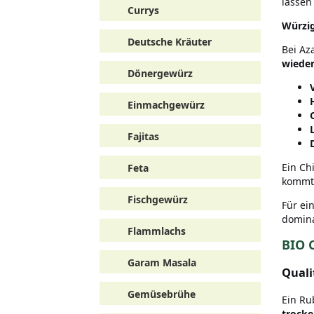
lassen
Currys
Würzig
Deutsche Kräuter
Bei Az
wieder
Dönergewürz
Einmachgewürz
Fajitas
Ein Ch
Feta
kommt
Fischgewürz
Für ei
domina
Flammlachs
BIO 
Garam Masala
Quali
Gemüsebrühe
Ein Ru
trocke