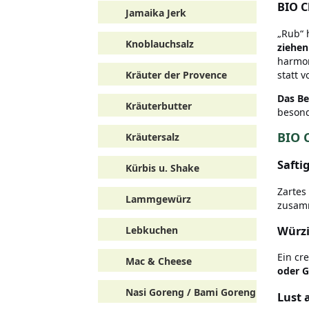
BIO C
Jamaika Jerk
„Rub“ 
Knoblauchsalz
ziehen
harmon
statt 
Kräuter der Provence
Das B
Kräuterbutter
besonde
BIO 
Kräutersalz
Saft
Kürbis u. Shake
Zartes
Lammgewürz
zusamm
Würzi
Lebkuchen
Ein cr
Mac & Cheese
oder G
Nasi Goreng / Bami Goreng
Lust 