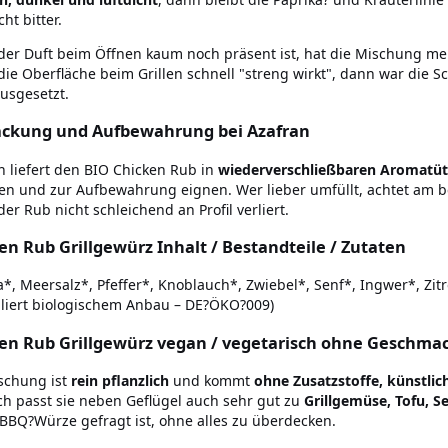
ht bitter.
er Duft beim Öffnen kaum noch präsent ist, hat die Mischung me
ie Oberfläche beim Grillen schnell "streng wirkt", dann war die Sc
ausgesetzt.
ckung und Aufbewahrung bei Azafran
n liefert den BIO Chicken Rub in
wiederverschließbaren Aromatü
en und zur Aufbewahrung eignen. Wer lieber umfüllt, achtet am be
er Rub nicht schleichend an Profil verliert.
en Rub Grillgewürz Inhalt / Bestandteile / Zutaten
a*, Meersalz*, Pfeffer*, Knoblauch*, Zwiebel*, Senf*, Ingwer*, Zi
lliert biologischem Anbau – DE?ÖKO?009)
en Rub Grillgewürz vegan / vegetarisch ohne Geschma
schung ist
rein pflanzlich
und kommt
ohne Zusatzstoffe, künstl
h passt sie neben Geflügel auch sehr gut zu
Grillgemüse, Tofu, S
BBQ?Würze gefragt ist, ohne alles zu überdecken.