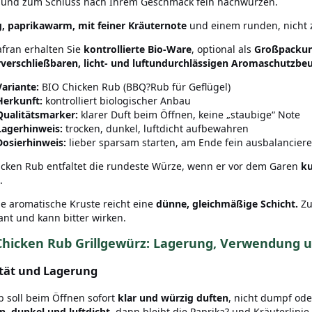
 und zum Schluss nach Ihrem Geschmack fein nachwürzen.
, paprikawarm, mit feiner Kräuternote
und einem runden, nicht z
afran erhalten Sie
kontrollierte Bio-Ware
, optional als
Großpacku
verschließbaren, licht- und luftundurchlässigen Aromaschutzbeu
Variante:
BIO Chicken Rub (BBQ?Rub für Geflügel)
Herkunft:
kontrolliert biologischer Anbau
Qualitätsmarker:
klarer Duft beim Öffnen, keine „staubige“ Note
Lagerhinweis:
trocken, dunkel, luftdicht aufbewahren
Dosierhinweis:
lieber sparsam starten, am Ende fein ausbalancier
icken Rub entfaltet die rundeste Würze, wenn er vor dem Garen
ku
.
ne aromatische Kruste reicht eine
dünne, gleichmäßige Schicht.
Zu
nt und kann bitter wirken.
Chicken Rub Grillgewürz: Lagerung, Verwendung 
tät und Lagerung
b soll beim Öffnen sofort
klar und würzig duften
, nicht dumpf ode
n, dunkel und luftdicht
, dann bleibt die Paprika? und Kräuterlin