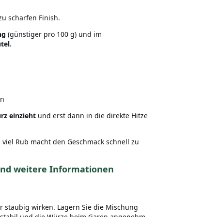
u scharfen Finish.
ng
(günstiger pro 100 g) und im
tel.
en
rz einzieht
und erst dann in die direkte Hitze
 viel Rub macht den Geschmack schnell zu
und weitere Informationen
r staubig wirken. Lagern Sie die Mischung
ie stabil und die Würze beim Garen angenehm