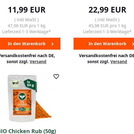
11,99 EUR
22,99 EUR
( inkl MwSt )
( inkl MwSt )
47,96 EUR pro 1 kg
45,98 EUR pro 1 kg
Lieferzeit:1-3 Werktage*
Lieferzeit:1-3 Werktage*
In den Warenkorb
In den Warenkorb
Versandkostenfrei nach DE,
Versandkostenfrei nach DE
sonst zzgl.
Versand
sonst zzgl.
Versand
BIO Chicken Rub (50g)