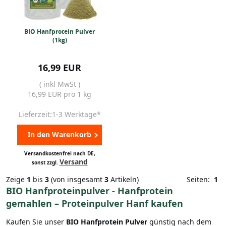
BIO Hanfprotein Pulver
(1kg)
16,99 EUR
( inkl MwSt )
16,99 EUR pro 1 kg
Lieferzeit:1-3 Werktage*
In den Warenkorb
Versandkostenfrei nach DE,
Versand
sonst zzgl.
Zeige
1
bis
3
(von insgesamt
3
Artikeln)
Seiten:
1
BIO Hanfproteinpulver - Hanfprotein
gemahlen – Proteinpulver Hanf kaufen
Kaufen Sie unser
BIO Hanfprotein Pulver
günstig nach dem