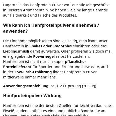
Lagern Sie das Hanfprotein-Pulver vor Feuchtigkeit geschützt
in unseren Aromabeuteln. So haben Sie eine lange Garantie
auf Haltbarkeit und Frische des Produktes.
Wie kann ich Hanfproteinpulver einnehmen /
anwenden?
Die Einnahmemöglichkeiten sind vielseitig, man kann unser
Hanfprotein in
Shakes oder Smoothies
einrühren oder das
Lieblingsmüsli
damit aufwerten. Oder probieren Sie doch mal,
energiegebende
Powerriegel
selbst herzustellen.
Hanfprotein ist nicht nur ein super
pflanzlicher
Proteinlieferant
für Sportler und Ernährungsbewusste, auch
in der
Low-Carb-Ernährung
findet Hanfprotein Pulver
mittlerweile immer mehr Fans.
Anwendungsempfehlung:
ca. 1-2 EL pro Tag (20-30g)
Hanfproteinpulver Wirkung
Hanfprotein ist eine der besten Quellen für leicht verdauliches
Eiweiß, zudem enthält es eine unglaubliche Bandbreite an
Vitamen. Ihm werden auch viele gesundheitliche