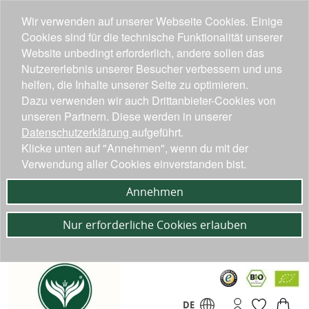
Wir verwenden auf unserer Webseite Cookies. Einige
Cookies sind für die technische Funktionalität unserer
Website unbedingt erforderlich, andere sollen das
Nutzererlebnis unserer Besucher verbessern und uns
helfen, die Inhalte unserer Seite zu optimieren.
Dazu verwenden wir auch Drittanbieter-Cookies von
unseren Partnern. Diese werden in unserer
Datenschutzerklärung
aufgeführt.
Klicke unten auf "Annehmen", wenn du mit der
Verwendung aller Cookies einverstanden bist.
Annehmen
Nur erforderliche Cookies erlauben
DE