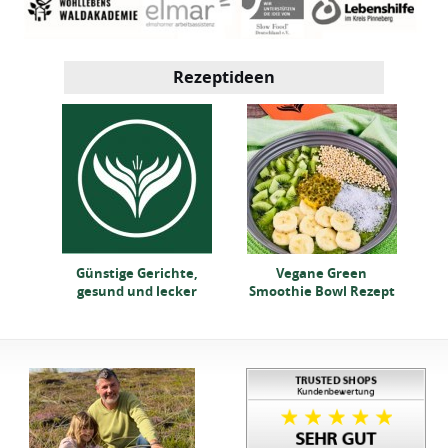
Rezeptideen
od
ept
Günstige Gerichte,
Vegane Green
gesund und lecker
Smoothie Bowl Rezept
F