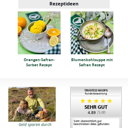
Rezeptideen
ppe
Sü
lle
Orangen-Safran-
Blumenkohlsuppe mit
Sorbet Rezept
Safran Rezept
4.89
Geld sparen durch