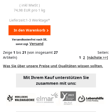
( inkl MwSt )
74,98 EUR pro 1 kg
Lieferzeit:1-3 Werktage*
In den Warenkorb
Versandkostenfrei nach DE,
Versand
sonst zzgl.
Zeige
1
bis
21
(von insgesamt
27
Seiten:
Artikeln)
1
2
[nächste >>]
Was Sie über unsere Preise und Qualitäten wissen sollten.
Mit Ihrem Kauf unterstützen Sie
zusammen mit uns: