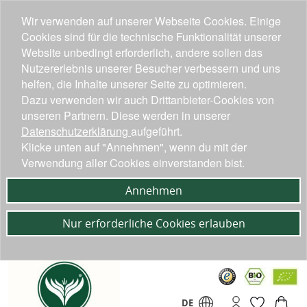
Wir verwenden auf unserer Webseite Cookies. Einige
Cookies sind für die technische Funktionalität unserer
Website unbedingt erforderlich, andere sollen das
Nutzererlebnis unserer Besucher verbessern und uns
helfen, die Inhalte unserer Seite zu optimieren.
Dazu verwenden wir auch Drittanbieter-Cookies von
unseren Partnern. Diese werden in unserer
Datenschutzerklärung
aufgeführt.
Klicke unten auf "Annehmen", wenn du mit der
Verwendung aller Cookies einverstanden bist.
Annehmen
Nur erforderliche Cookies erlauben
DE