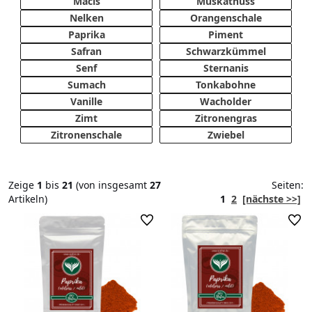
Macis
Muskatnuss
Nelken
Orangenschale
Paprika
Piment
Safran
Schwarzkümmel
Senf
Sternanis
Sumach
Tonkabohne
Vanille
Wacholder
Zimt
Zitronengras
Zitronenschale
Zwiebel
Zeige
1
bis
21
(von insgesamt
27
Seiten:
Artikeln)
1
2
[nächste >>]