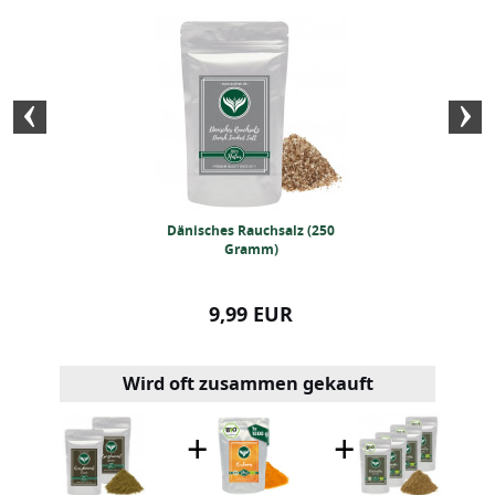
pulver 250 Gramm
Dänisches Rauchsalz (250
Schwarzer BIO
Gramm)
Gra
99 EUR
9,99 EUR
11,99
Wird oft zusammen gekauft
+
+