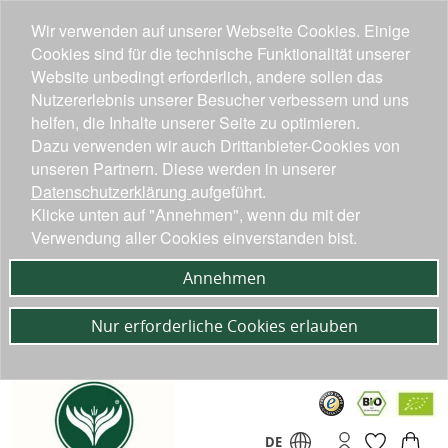
Wir verwenden auf unserer Webseite Cookies. Einige
Cookies sind für die technische Funktionalität unserer
Website unbedingt erforderlich, andere sollen das
Nutzererlebnis unserer Besucher verbessern und uns
helfen, die Inhalte unserer Seite zu optimieren.
Dazu verwenden wir auch Drittanbieter-Cookies von
unseren Partnern. Diese werden in unserer
Datenschutzerklärung
aufgeführt.
Klicke unten auf "Annehmen", wenn du mit der
Verwendung aller Cookies einverstanden bist.
Annehmen
Nur erforderliche Cookies erlauben
DE