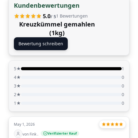
Kundenbewertungen
5.0
1
Bewertungen
/ 5
Kreuzkümmel gemahlen
(1kg)
Bewertung schreiben
5★
1
4★
0
3★
0
2★
0
1★
0
May 1, 2026
Verifizierter Kauf
von Fink .