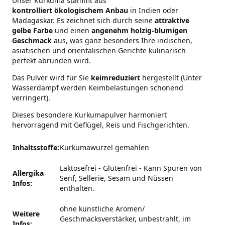
Unser Kurkuma stammt aus
kontrolliert ökologischem Anbau
in Indien oder
Madagaskar. Es zeichnet sich durch seine
attraktive
gelbe Farbe
und einen
angenehm holzig-blumigen
Geschmack
aus, was ganz besonders Ihre indischen,
asiatischen und orientalischen Gerichte kulinarisch
perfekt abrunden wird.
Das Pulver wird für Sie
keimreduziert
hergestellt (Unter
Wasserdampf werden Keimbelastungen schonend
verringert).
Dieses besondere Kurkumapulver harmoniert
hervorragend mit Geflügel, Reis und Fischgerichten.
Inhaltsstoffe:
Kurkumawurzel gemahlen
Laktosefrei - Glutenfrei
-
Kann Spuren von
Allergika
Senf, Sellerie, Sesam und Nüssen
Infos:
enthalten.
ohne künstliche Aromen/
Weitere
Geschmacksverstärker,
unbestrahlt, im
Infos: