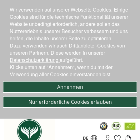
Wir verwenden auf unserer Webseite Cookies. Einige
Cookies sind für die technische Funktionalität unserer
Website unbedingt erforderlich, andere sollen das
Nutzererlebnis unserer Besucher verbessern und uns
helfen, die Inhalte unserer Seite zu optimieren.
Dazu verwenden wir auch Drittanbieter-Cookies von
unseren Partnern. Diese werden in unserer
Datenschutzerklärung
aufgeführt.
Klicke unten auf "Annehmen", wenn du mit der
Verwendung aller Cookies einverstanden bist.
Annehmen
Nur erforderliche Cookies erlauben
DE