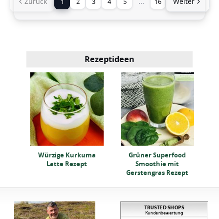
Zurück
...
Weiter
1
2
3
4
5
16
Rezeptideen
it
ept
Würzige Kurkuma
Grüner Superfood
Latte Rezept
Smoothie mit
Gerstengras Rezept