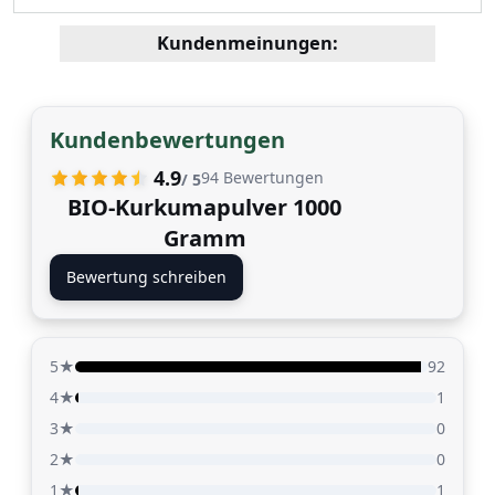
Kundenmeinungen:
Kundenbewertungen
4.9
94
Bewertungen
/ 5
BIO-Kurkumapulver 1000
Gramm
Bewertung schreiben
5★
92
4★
1
3★
0
2★
0
1★
1