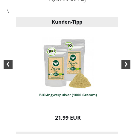
\
Kunden-Tipp
ntpulver (1kg)
BIO-Ingwerpulver (1000 Gramm)
BIO-Ceylon Zim
Gra
99 EUR
21,99 EUR
22,99