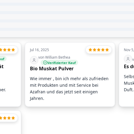
Jul 16, 2025
Nov 5
von William Bethea
auf
v
Verifizierter Kauf
ät
Es d
Bio Muskat Pulver
Selb
Wie immer , bin ich mehr als zufrieden
Musk
mit Produkten und mit Service bei
per.
Duft.
Azafran und das jetzt seit einigen
Jahren.