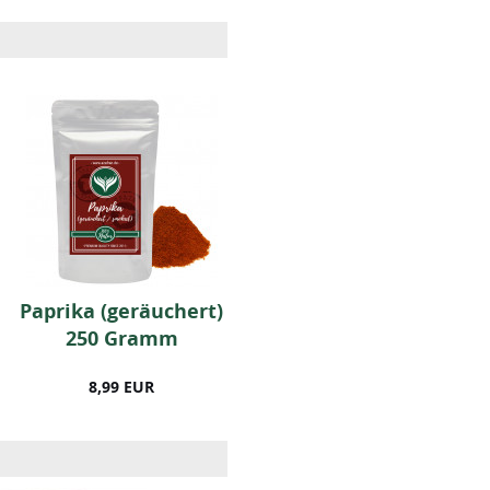
Paprika (geräuchert)
BIO Kräuter der
250 Gramm
Provence (250g)
8,99 EUR
13,49 EUR