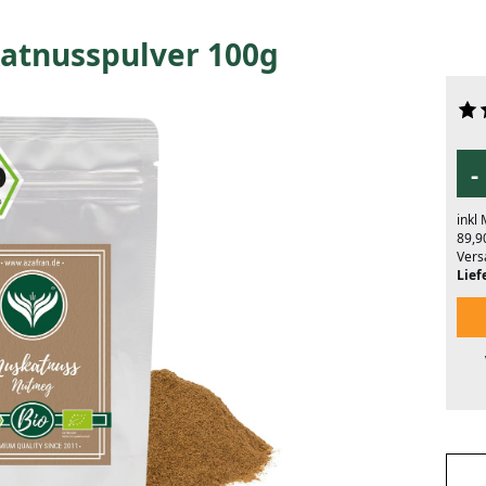
atnusspulver 100g
-
inkl
89,9
Vers
Liefe