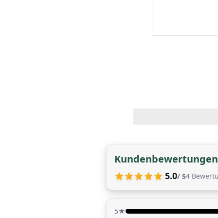
Kundenbewertungen
5.0
4
Bewert
/ 5
5★