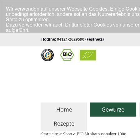
Wir verwenden auf unserer Webseite Cookies. Einige Cookies
unbedingt erforderlich, andere sollen das Nutzererlebnis un
Seite zu optimieren.
Dazu verwenden wir auch Drittanbieter-Cookies von unseren
aufgeführt.
Klicke unten auf "Annehmen", wenn du mit der Verwendung a
Hotline:
04121-2629590
(Festnetz)
Home
Gewürze
Rezepte
>
>
Startseite
Shop
BIO-Muskatnusspulver 100g