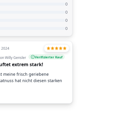
0
0
0
0
, 2024
Verifizierter Kauf
on Willy Gensler
uftet extrem stark!
st meine frisch geriebene
atnuss hat nicht diesen starken