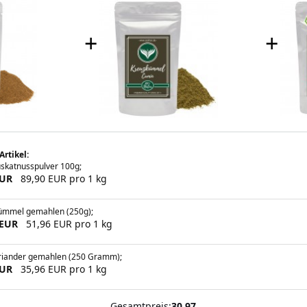
+
+
Artikel:
skatnusspulver 100g;
EUR
89,90 EUR pro 1 kg
ümmel gemahlen (250g);
 EUR
51,96 EUR pro 1 kg
riander gemahlen (250 Gramm);
EUR
35,96 EUR pro 1 kg
Gesamtpreis:
30.97