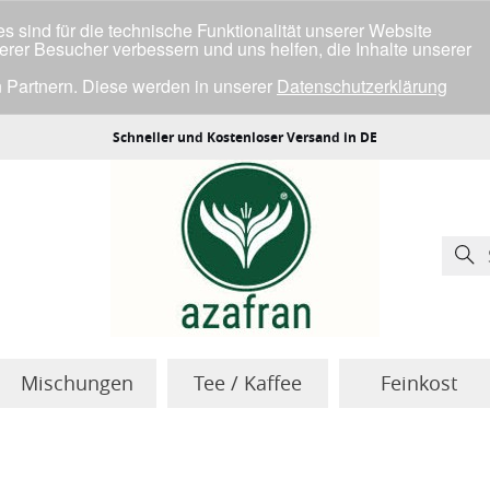
 sind für die technische Funktionalität unserer Website
serer Besucher verbessern und uns helfen, die Inhalte unserer
 Partnern. Diese werden in unserer
Datenschutzerklärung
ller Cookies einverstanden bist.
Schneller und Kostenloser Versand in DE
Mischungen
Tee / Kaffee
Feinkost