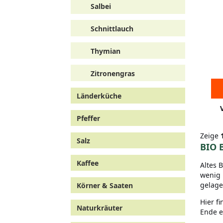
Salbei
Schnittlauch
Thymian
Zitronengras
Länderküche
Pfeffer
Zeige
Salz
BIO 
Kaffee
Altes 
wenig 
gelage
Körner & Saaten
Hier f
Naturkräuter
Ende e