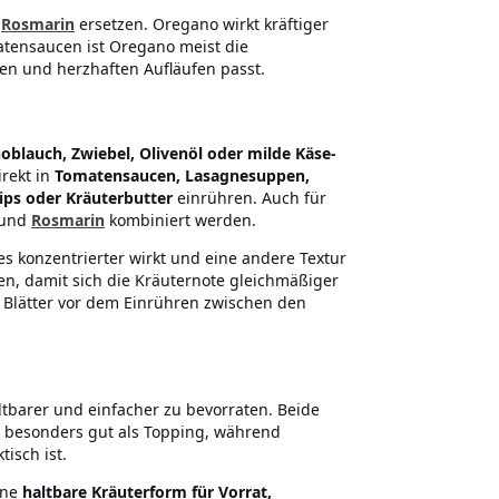
s
Rosmarin
ersetzen. Oregano wirkt kräftiger
atensaucen ist Oregano meist die
n und herzhaften Aufläufen passt.
oblauch, Zwiebel, Olivenöl oder milde Käse-
irekt in
Tomatensaucen, Lasagnesuppen,
ips oder Kräuterbutter
einrühren. Auch für
und
Rosmarin
kombiniert werden.
es konzentrierter wirkt und eine andere Textur
ehen, damit sich die Kräuternote gleichmäßiger
n Blätter vor dem Einrühren zwischen den
altbarer und einfacher zu bevorraten. Beide
en besonders gut als Topping, während
isch ist.
ine
haltbare Kräuterform für Vorrat,