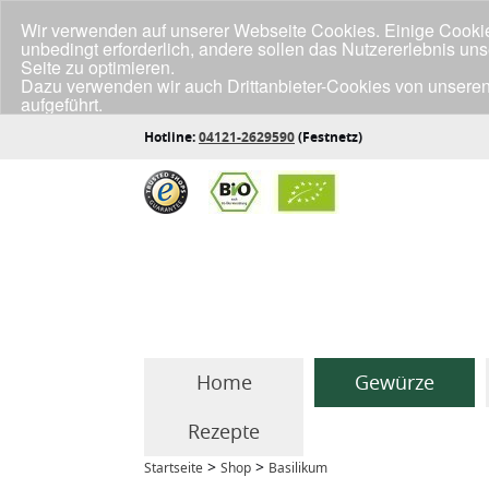
Wir verwenden auf unserer Webseite Cookies. Einige Cookies
unbedingt erforderlich, andere sollen das Nutzererlebnis un
Seite zu optimieren.
Dazu verwenden wir auch Drittanbieter-Cookies von unseren
aufgeführt.
Klicke unten auf "Annehmen", wenn du mit der Verwendung a
Hotline:
04121-2629590
(Festnetz)
Home
Gewürze
Rezepte
>
>
Startseite
Shop
Basilikum