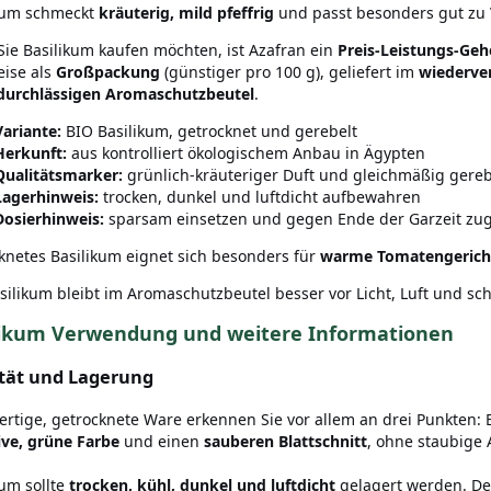
kum schmeckt
kräuterig, mild pfeffrig
und passt besonders gut zu
ie Basilikum kaufen möchten, ist Azafran ein
Preis-Leistungs-Ge
ise als
Großpackung
(günstiger pro 100 g), geliefert im
wiederver
durchlässigen Aromaschutzbeutel
.
Variante:
BIO Basilikum, getrocknet und gerebelt
Herkunft:
aus kontrolliert ökologischem Anbau in Ägypten
Qualitätsmarker:
grünlich-kräuteriger Duft und gleichmäßig gerebe
Lagerhinweis:
trocken, dunkel und luftdicht aufbewahren
Dosierhinweis:
sparsam einsetzen und gegen Ende der Garzeit zu
knetes Basilikum eignet sich besonders für
warme Tomatengerich
silikum bleibt im Aromaschutzbeutel besser vor Licht, Luft und sc
likum Verwendung und weitere Informationen
tät und Lagerung
rtige, getrocknete Ware erkennen Sie vor allem an drei Punkten: 
ive, grüne Farbe
und einen
sauberen Blattschnitt
, ohne staubige 
kum sollte
trocken, kühl, dunkel und luftdicht
gelagert werden. De