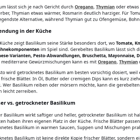
kum lässt sich je nach Gericht durch
Oregano
,
Thymian
oder etwa
rber, Thymian etwas wärmer, Rosmarin deutlich harziger. Für Tom
egendste Alternative, während Thymian gut zu Ofengemüse, Bohne
ndung in der Küche
 Küche zeigt Basilikum seine Stärke besonders dort, wo
Tomate, Kn
ahnekomponenten
im Spiel sind. Gerebeltes Basilikum lässt sich d
ese-Varianten, Pesto-Abwandlungen, Bruschetta, Mayonnaise, D
 mediterrane Gewürzmischungen kann es mit
Oregano
,
Thymian
sto wird getrocknetes Basilikum am besten vorsichtig dosiert, weil 
s frische Blätter. In Öl, Butter oder cremigen Dips kann es kurz zi
lt. Wer Basilikum reiben oder mörsern möchte, kann die gerebelte
n leicht zerreiben.
her vs. getrockneter Basilikum
er Basilikum wirkt saftiger und heller, getrockneter Basilikum ist h
ten haben ihren eigenen Platz in der Küche. Frische Blätter pass
knetes Basilikum in warmen Saucen, Suppen und Mischungen prakt
knetes Basilikum ist keine direkte Kopie frischer Blätter, sondern e