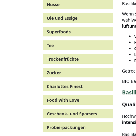
Basili
Nüsse
Wenn S
Öle und Essige
wahlwe
luftun
Superfoods
Tee
Trockenfrüchte
Getroc
Zucker
BIO Ba
Charlottes Finest
Basi
Food with Love
Quali
Geschenk- und Sparsets
Hochwe
intens
Probierpackungen
Basili