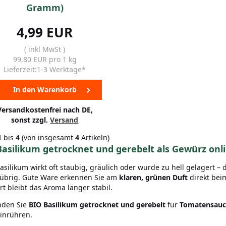
Gramm)
4,99 EUR
( inkl MwSt )
99,80 EUR pro 1 kg
Lieferzeit:1-3 Werktage*
In den Warenkorb
Versandkostenfrei nach DE,
sonst zzgl.
Versand
1
bis
4
(von insgesamt
4
Artikeln)
Basilikum getrocknet und gerebelt als Gewürz onl
Basilikum wirkt oft staubig, gräulich oder wurde zu hell gelagert –
übrig. Gute Ware erkennen Sie am
klaren, grünen Duft
direkt beim
rt bleibt das Aroma länger stabil.
inden Sie
BIO Basilikum getrocknet und gerebelt
für
Tomatensauce
inrühren.