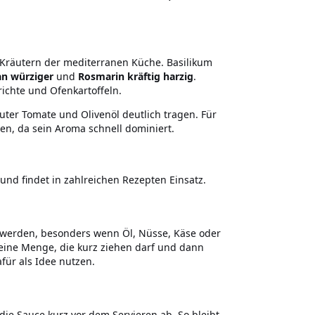
Kräutern der mediterranen Küche. Basilikum
n würziger
und
Rosmarin kräftig harzig
.
chte und Ofenkartoffeln.
ter Tomate und Olivenöl deutlich tragen. Für
n, da sein Aroma schnell dominiert.
und findet in zahlreichen Rezepten Einsatz.
t werden, besonders wenn Öl, Nüsse, Käse oder
leine Menge, die kurz ziehen darf und dann
afür als Idee nutzen.
ie Sauce kurz vor dem Servieren ab. So bleibt