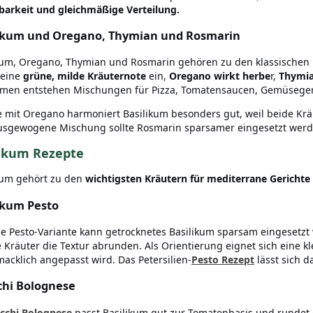
barkeit und gleichmäßige Verteilung.
ikum und Oregano, Thymian und Rosmarin
kum, Oregano, Thymian und Rosmarin gehören zu den klassischen 
 eine
grüne, milde Kräuternote
ein,
Oregano wirkt herbe
r,
Thymia
en entstehen Mischungen für Pizza, Tomatensaucen, Gemüsegeri
 mit Oregano harmoniert Basilikum besonders gut, weil beide Kräu
usgewogene Mischung sollte Rosmarin sparsamer eingesetzt werde
likum Rezepte
kum gehört zu den
wichtigsten Kräutern für mediterrane Gerichte
ikum Pesto
ne Pesto-Variante kann getrocknetes Basilikum sparsam eingesetz
 Kräuter die Textur abrunden. Als Orientierung eignet sich eine k
acklich angepasst wird. Das Petersilien-
Pesto Rezept
lässt sich d
hi Bolognese
cchi Bolognese
passt Basilikum gut zur Tomatenbasis und rundet d