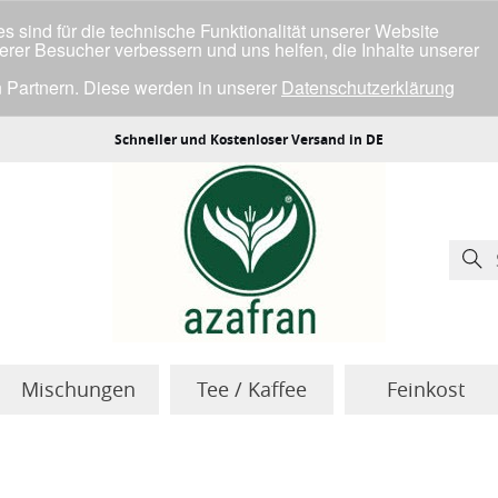
 sind für die technische Funktionalität unserer Website
serer Besucher verbessern und uns helfen, die Inhalte unserer
 Partnern. Diese werden in unserer
Datenschutzerklärung
ller Cookies einverstanden bist.
Schneller und Kostenloser Versand in DE
Mischungen
Tee / Kaffee
Feinkost