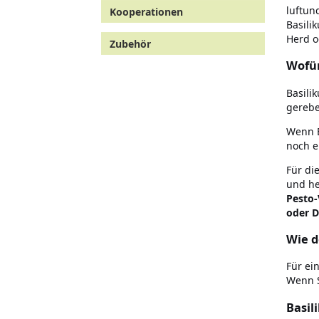
luftun
Kooperationen
Basili
Herd o
Zubehör
Wofür
Basili
gerebe
Wenn B
noch e
Für di
und he
Pesto-
oder D
Wie d
Für ei
Wenn S
Basil