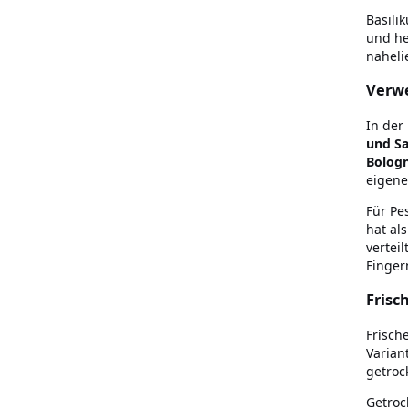
Basili
und he
naheli
Verwe
In der
und S
Bologn
eigene
Für Pe
hat al
vertei
Finger
Frisc
Frisch
Varian
getroc
Getroc