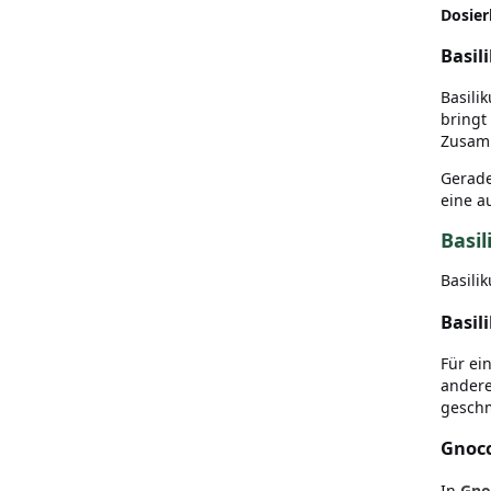
Dosier
Basil
Basili
bringt
Zusamm
Gerade
eine a
Basi
Basili
Basil
Für ei
andere
geschm
Gnocc
In
Gno