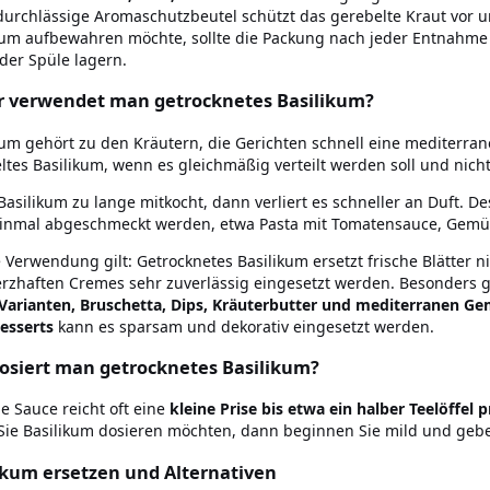
durchlässige Aromaschutzbeutel schützt das gerebelte Kraut vor u
kum aufbewahren möchte, sollte die Packung nach jeder Entnahme s
der Spüle lagern.
 verwendet man getrocknetes Basilikum?
kum gehört zu den Kräutern, die Gerichten schnell eine mediterran
ltes Basilikum, wenn es gleichmäßig verteilt werden soll und nich
asilikum zu lange mitkocht, dann verliert es schneller an Duft. De
inmal abgeschmeckt werden, etwa Pasta mit Tomatensauce, Gemü
e Verwendung gilt: Getrocknetes Basilikum ersetzt frische Blätter n
rzhaften Cremes sehr zuverlässig eingesetzt werden. Besonders g
Varianten, Bruschetta, Dips, Kräuterbutter und mediterranen G
esserts
kann es sparsam und dekorativ eingesetzt werden.
osiert man getrocknetes Basilikum?
ne Sauce reicht oft eine
kleine Prise bis etwa ein halber Teelöffel p
ie Basilikum dosieren möchten, dann beginnen Sie mild und gebe
ikum ersetzen und Alternativen