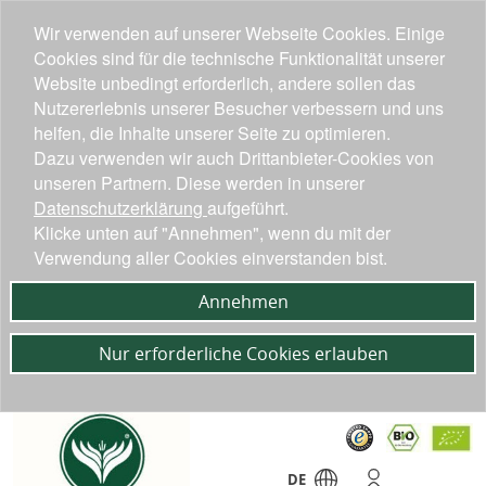
Wir verwenden auf unserer Webseite Cookies. Einige
Cookies sind für die technische Funktionalität unserer
Website unbedingt erforderlich, andere sollen das
Nutzererlebnis unserer Besucher verbessern und uns
helfen, die Inhalte unserer Seite zu optimieren.
Dazu verwenden wir auch Drittanbieter-Cookies von
unseren Partnern. Diese werden in unserer
Datenschutzerklärung
aufgeführt.
Klicke unten auf "Annehmen", wenn du mit der
Verwendung aller Cookies einverstanden bist.
Annehmen
Nur erforderliche Cookies erlauben
DE