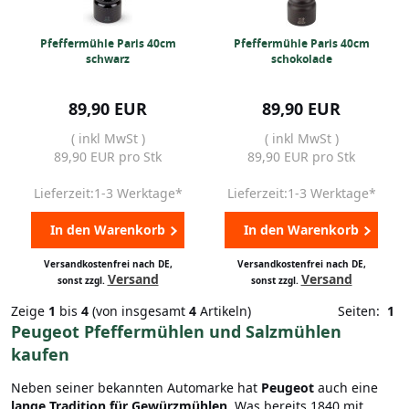
Pfeffermühle Paris 40cm
Pfeffermühle Paris 40cm
schwarz
schokolade
89,90 EUR
89,90 EUR
( inkl MwSt )
( inkl MwSt )
89,90 EUR pro Stk
89,90 EUR pro Stk
Lieferzeit:1-3 Werktage*
Lieferzeit:1-3 Werktage*
In den Warenkorb
In den Warenkorb
Versandkostenfrei nach DE,
Versandkostenfrei nach DE,
Versand
Versand
sonst zzgl.
sonst zzgl.
Zeige
1
bis
4
(von insgesamt
4
Artikeln)
Seiten:
1
Peugeot Pfeffermühlen und Salzmühlen
kaufen
Neben seiner bekannten Automarke hat
Peugeot
auch eine
lange Tradition für Gewürzmühlen
. Was bereits 1840 mit