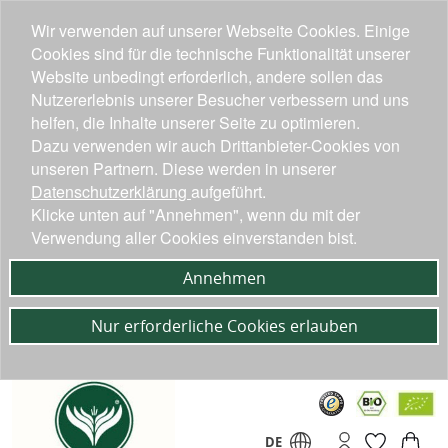
Wir verwenden auf unserer Webseite Cookies. Einige
Cookies sind für die technische Funktionalität unserer
Website unbedingt erforderlich, andere sollen das
Nutzererlebnis unserer Besucher verbessern und uns
helfen, die Inhalte unserer Seite zu optimieren.
Dazu verwenden wir auch Drittanbieter-Cookies von
unseren Partnern. Diese werden in unserer
Datenschutzerklärung
aufgeführt.
Klicke unten auf "Annehmen", wenn du mit der
Verwendung aller Cookies einverstanden bist.
Annehmen
Nur erforderliche Cookies erlauben
DE