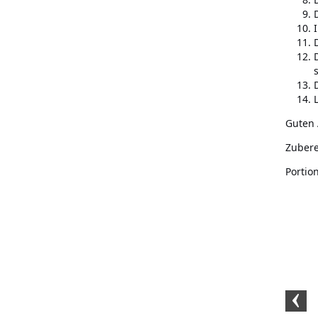
Guten 
Zubere
Portio
Schwarzer BIO-Pfeffer
Schwarzer BIO-Pfeffer
BIO Schwar
(1kg)
gemahlen (500g)
(100