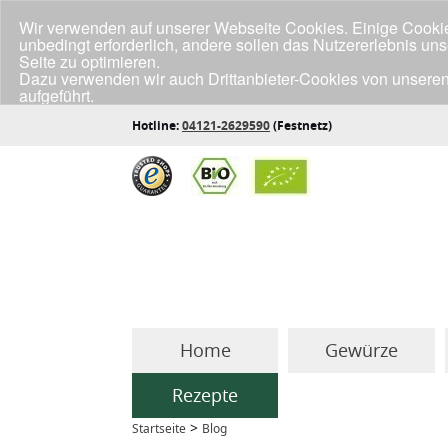
Wir verwenden auf unserer Webseite Cookies. Einige Cookies
unbedingt erforderlich, andere sollen das Nutzererlebnis un
Seite zu optimieren.
Dazu verwenden wir auch Drittanbieter-Cookies von unseren
aufgeführt.
Klicke unten auf "Annehmen", wenn du mit der Verwendung a
Hotline:
04121-2629590
(Festnetz)
Home
Gewürze
Rezepte
>
Startseite
Blog