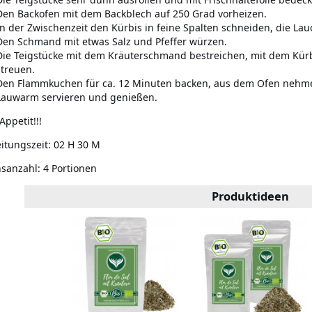
Den Backofen mit dem Backblech auf 250 Grad vorheizen.
In der Zwischenzeit den Kürbis in feine Spalten schneiden, die La
Den Schmand mit etwas Salz und Pfeffer würzen.
Die Teigstücke mit dem Kräuterschmand bestreichen, mit dem Kürb
streuen.
Den Flammkuchen für ca. 12 Minuten backen, aus dem Ofen nehme
Lauwarm servieren und genießen.
Appetit!!!
itungszeit:
02 H 30 M
nsanzahl:
4 Portionen
Produktideen
zer Kampot
g)