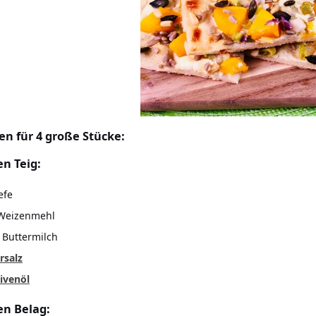
en für 4 große Stücke:
en Teig:
efe
 Weizenmehl
 Buttermilch
rsalz
ivenöl
en Belag: