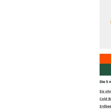
Die 5 
Eis oh
Cold B
Erdbee