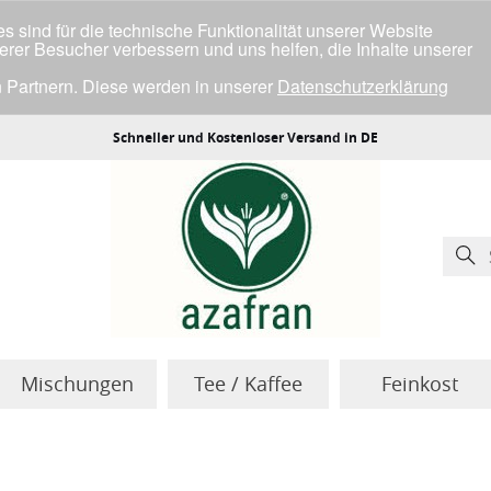
 sind für die technische Funktionalität unserer Website
serer Besucher verbessern und uns helfen, die Inhalte unserer
 Partnern. Diese werden in unserer
Datenschutzerklärung
ller Cookies einverstanden bist.
Schneller und Kostenloser Versand in DE
Mischungen
Tee / Kaffee
Feinkost