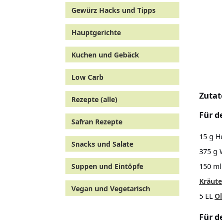
Gewürz Hacks und Tipps
Hauptgerichte
Kuchen und Gebäck
Low Carb
Zutat
Rezepte (alle)
Für d
Safran Rezepte
15 g H
Snacks und Salate
375 g
150 ml
Suppen und Eintöpfe
Kräute
Vegan und Vegetarisch
5 EL
Ol
Für d