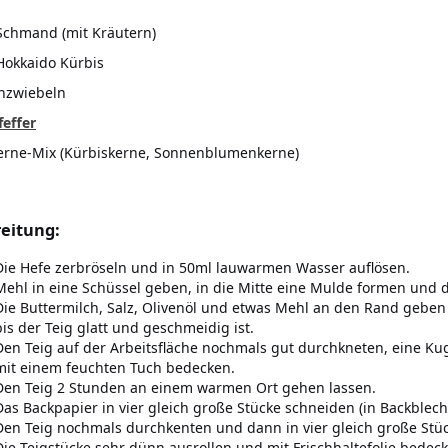
Schmand (mit Kräutern)
Hokkaido Kürbis
hzwiebeln
feffer
erne-Mix (Kürbiskerne, Sonnenblumenkerne)
eitung:
Die Hefe zerbröseln und in 50ml lauwarmen Wasser auflösen.
Mehl in eine Schüssel geben, in die Mitte eine Mulde formen und
Die Buttermilch, Salz, Olivenöl und etwas Mehl an den Rand gebe
bis der Teig glatt und geschmeidig ist.
Den Teig auf der Arbeitsfläche nochmals gut durchkneten, eine Ku
mit einem feuchten Tuch bedecken.
Den Teig 2 Stunden an einem warmen Ort gehen lassen.
Das Backpapier in vier gleich große Stücke schneiden (in Backblech
Den Teig nochmals durchkenten und dann in vier gleich große Stü
Die Teigstücke sehr dünn ausrollen und mit Frischhaltefolie bedec