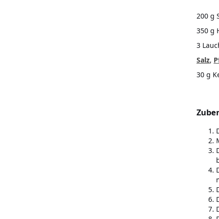
200 g 
350 g 
3 Lauc
Salz
,
P
30 g K
Zuber