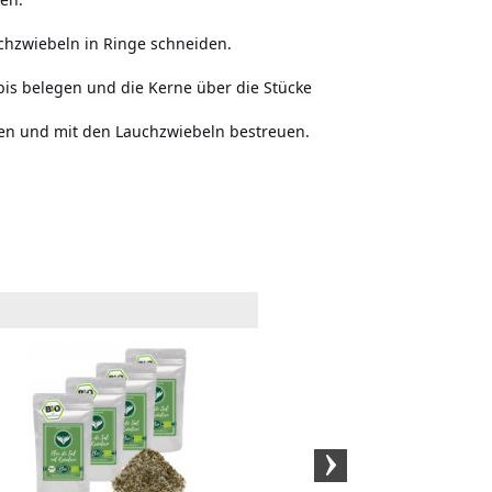
uchzwiebeln in Ringe schneiden.
is belegen und die Kerne über die Stücke
n und mit den Lauchzwiebeln bestreuen.
BIO-Olivenöl Spanien
BIO-Ol
(1 Liter)