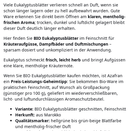
Viele Eukalyptusblätter verlieren schnell an Duft, wenn sie
schon länger lagern oder zu hell aufbewahrt wurden. Gute
Ware erkennen Sie direkt beim Öffnen am
klaren, mentholig-
frischen Aroma
; trocken, dunkel und luftdicht gelagert bleibt
dieser Duft deutlich länger erhalten.
Hier finden Sie
BIO Eukalyptusblätter
im Feinschnitt für
Kräuteraufgüsse, Dampfbäder und Duftmischungen
–
sparsam dosiert und unkompliziert in der Anwendung.
Eukalyptus schmeckt
frisch, leicht herb
und bringt Aufgüssen
eine klare, mentholige Kräuternote.
Wenn Sie BIO Eukalyptusblätter kaufen möchten, ist Azafran
ein
Preis-Leistungs-Geheimtipp
: Sie bekommen Bio-Ware im
praktischen Feinschnitt, auf Wunsch als Großpackung
(günstiger pro 100 g), geliefert im wiederverschließbaren,
licht- und luftundurchlässigen Aromaschutzbeutel.
Variante:
BIO Eukalyptusblätter geschnitten, Feinschnitt
Herkunft:
aus Marokko
Qualitätsmarker:
hellgrüne bis grün-beige Blattfarbe
und mentholig-frischer Duft