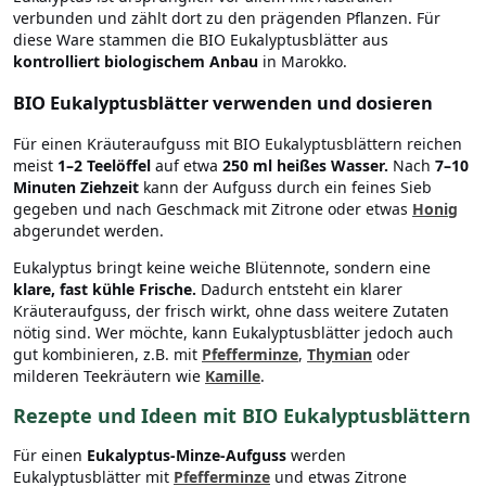
verbunden und zählt dort zu den prägenden Pflanzen. Für
diese Ware stammen die BIO Eukalyptusblätter aus
kontrolliert biologischem Anbau
in Marokko.
BIO Eukalyptusblätter verwenden und dosieren
Für einen Kräuteraufguss mit BIO Eukalyptusblättern reichen
meist
1–2 Teelöffel
auf etwa
250 ml heißes Wasser.
Nach
7–10
Minuten Ziehzeit
kann der Aufguss durch ein feines Sieb
gegeben und nach Geschmack mit Zitrone oder etwas
Honig
abgerundet werden.
Eukalyptus bringt keine weiche Blütennote, sondern eine
klare, fast kühle Frische.
Dadurch entsteht ein klarer
Kräuteraufguss, der frisch wirkt, ohne dass weitere Zutaten
nötig sind. Wer möchte, kann Eukalyptusblätter jedoch auch
gut kombinieren, z.B. mit
Pfefferminze
,
Thymian
oder
milderen Teekräutern wie
Kamille
.
Rezepte und Ideen mit BIO Eukalyptusblättern
Für einen
Eukalyptus-Minze-Aufguss
werden
Eukalyptusblätter mit
Pfefferminze
und etwas Zitrone