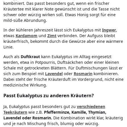
kombiniert. Das passt besonders gut, wenn ein frischer
Kräutertee mit klarer Note gewünscht ist und die Tasse nicht
schwer oder würzig wirken soll. Etwas Honig sorgt für eine
mild-süße Abrundung.
In der kühleren Jahreszeit lässt sich Eukalyptus mit
Ingwer
,
etwas
Kardamom
und
Zimt
verbinden. Der Aufguss bleibt
kräuterfrisch, bekommt durch die Gewürze aber eine wärmere
Linie.
Auch als
Duftkraut
kann Eukalyptus im Alltag eingesetzt
werden, etwa in Potpourris, Duftsäckchen oder einer kleinen
Schale mit getrockneten Blättern. Für Duftmischungen lässt er
sich zum Beispiel mit
Lavendel
oder
Rosmarin
kombinieren.
Dabei steht der frische Kräuterduft im Vordergrund, nicht eine
medizinische Wirkung.
Passt Eukalyptus zu anderen Kräutern?
Ja, Eukalyptus passt besonders gut zu
verschiedenen
Teekräutern
wie z.B.
Pfefferminze, Kamille, Thymian,
Lavendel oder Rosmarin.
Die Kombination wirkt klar, kräuterig
und je nach Mischung frisch, blumig oder würzig.