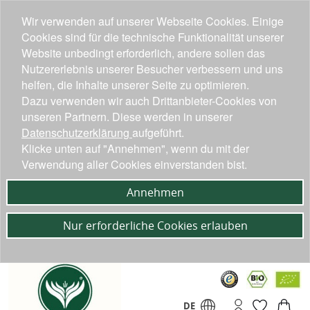
Wir verwenden auf unserer Webseite Cookies. Einige
Cookies sind für die technische Funktionalität unserer
Website unbedingt erforderlich, andere sollen das
Nutzererlebnis unserer Besucher verbessern und uns
helfen, die Inhalte unserer Seite zu optimieren.
Dazu verwenden wir auch Drittanbieter-Cookies von
unseren Partnern. Diese werden in unserer
Datenschutzerklärung
aufgeführt.
Klicke unten auf "Annehmen", wenn du mit der
Verwendung aller Cookies einverstanden bist.
Annehmen
Nur erforderliche Cookies erlauben
DE