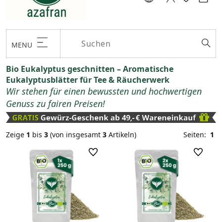
MENU
Bio Eukalyptus geschnitten – Aromatische
Eukalyptusblätter für Tee & Räucherwerk
Wir stehen für einen bewussten und hochwertigen
Genuss zu fairen Preisen!
Zeige
1
bis
3
(von insgesamt
3
Artikeln)
Seiten:
1