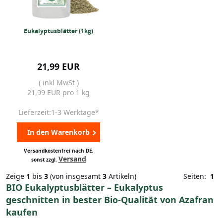
Eukalyptusblätter (1kg)
21,99 EUR
( inkl MwSt )
21,99 EUR pro 1 kg
Lieferzeit:1-3 Werktage*
In den Warenkorb
Versandkostenfrei nach DE,
Versand
sonst zzgl.
Zeige
1
bis
3
(von insgesamt
3
Artikeln)
Seiten:
1
BIO Eukalyptusblätter – Eukalyptus
geschnitten in bester Bio-Qualität von Azafran
kaufen