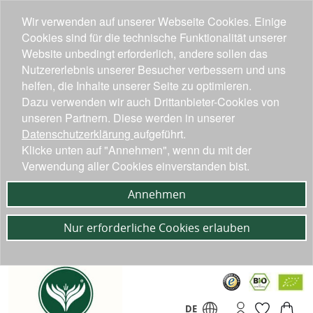
Wir verwenden auf unserer Webseite Cookies. Einige
Cookies sind für die technische Funktionalität unserer
Website unbedingt erforderlich, andere sollen das
Nutzererlebnis unserer Besucher verbessern und uns
helfen, die Inhalte unserer Seite zu optimieren.
Dazu verwenden wir auch Drittanbieter-Cookies von
unseren Partnern. Diese werden in unserer
Datenschutzerklärung
aufgeführt.
Klicke unten auf "Annehmen", wenn du mit der
Verwendung aller Cookies einverstanden bist.
Annehmen
Nur erforderliche Cookies erlauben
DE