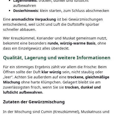
Lagerhinweis:
trocken, dunkel und luftdicht
aufbewahren
Dosierhinweis:
klein starten, zum Schluss abschmecken
Eine
aromadichte Verpackung
ist bei Gewürzmischungen
entscheidend, weil Licht und Luft die Duftstoffe spürbar
schneller abbauen.
Wer Kreuzkümmel, Koriander und Muskat gemeinsam nutzt,
bekommt eine besonders
runde, würzig-warme Basis
, ohne
dass ein Einzelgewürz alles überdeckt.
Qualität, Lagerung und weitere Informationen
Für ein stimmiges Ergebnis zählt vor allem die Frische: Beim
Öffnen sollte der Duft
klar würzig
sein, nicht staubig oder
„leer“. Achten Sie außerdem auf eine
trockene, gleichmäßige
Mischung
ohne harte Klümpchen. Gelagert bleibt sie am
zuverlässigsten frisch, wenn Sie sie
trocken, dunkel und
luftdicht aufbewahren
.
Zutaten der Gewürzmischung
In der Mischung sind Cumin (Kreuzkümmel), Muskatnuss und