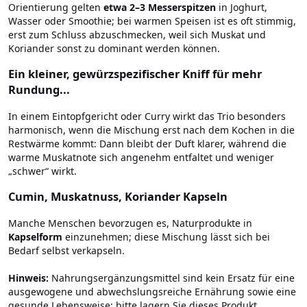
Orientierung gelten
etwa 2–3 Messerspitzen
in Joghurt,
Wasser oder Smoothie; bei warmen Speisen ist es oft stimmig,
erst zum Schluss abzuschmecken, weil sich Muskat und
Koriander sonst zu dominant werden können.
Ein kleiner, gewürzspezifischer Kniff für mehr
Rundung...
In einem Eintopfgericht oder Curry wirkt das Trio besonders
harmonisch, wenn die Mischung erst nach dem Kochen in die
Restwärme kommt: Dann bleibt der Duft klarer, während die
warme Muskatnote sich angenehm entfaltet und weniger
„schwer“ wirkt.
Cumin, Muskatnuss, Koriander Kapseln
Manche Menschen bevorzugen es, Naturprodukte in
Kapselform
einzunehmen; diese Mischung lässt sich bei
Bedarf selbst verkapseln.
Hinweis:
Nahrungsergänzungsmittel sind kein Ersatz für eine
ausgewogene und abwechslungsreiche Ernährung sowie eine
gesunde Lebensweise; bitte lagern Sie dieses Produkt