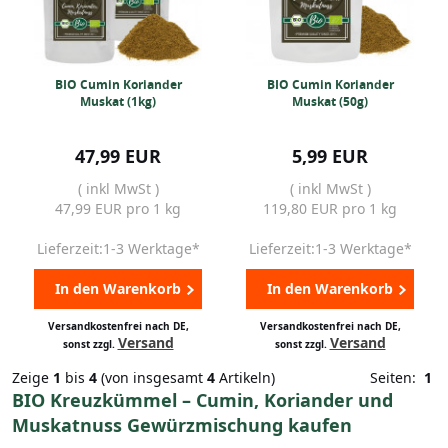
BIO Cumin Koriander
BIO Cumin Koriander
Muskat (1kg)
Muskat (50g)
47,99 EUR
5,99 EUR
( inkl MwSt )
( inkl MwSt )
47,99 EUR pro 1 kg
119,80 EUR pro 1 kg
Lieferzeit:1-3 Werktage*
Lieferzeit:1-3 Werktage*
In den Warenkorb
In den Warenkorb
Versandkostenfrei nach DE,
Versandkostenfrei nach DE,
Versand
Versand
sonst zzgl.
sonst zzgl.
Zeige
1
bis
4
(von insgesamt
4
Artikeln)
Seiten:
1
BIO Kreuzkümmel – Cumin, Koriander und
Muskatnuss Gewürzmischung kaufen