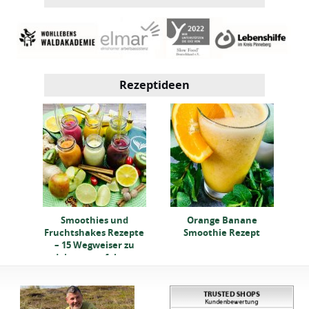
Rezeptideen
e,
Smoothies und
Orange Banane
er
Fruchtshakes Rezepte
Smoothie Rezept
– 15 Wegweiser zu
deinem perfekten
Getränk