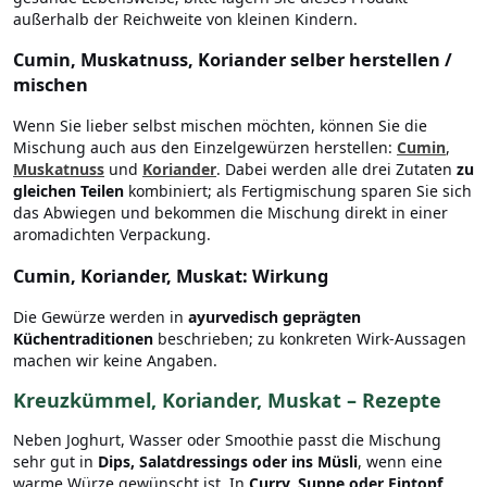
außerhalb der Reichweite von kleinen Kindern.
Cumin, Muskatnuss, Koriander selber herstellen /
mischen
Wenn Sie lieber selbst mischen möchten, können Sie die
Mischung auch aus den Einzelgewürzen herstellen:
Cumin
,
Muskatnuss
und
Koriander
. Dabei werden alle drei Zutaten
zu
gleichen Teilen
kombiniert; als Fertigmischung sparen Sie sich
das Abwiegen und bekommen die Mischung direkt in einer
aromadichten Verpackung.
Cumin, Koriander, Muskat: Wirkung
Die Gewürze werden in
ayurvedisch geprägten
Küchentraditionen
beschrieben; zu konkreten Wirk-Aussagen
machen wir keine Angaben.
Kreuzkümmel, Koriander, Muskat – Rezepte
Neben Joghurt, Wasser oder Smoothie passt die Mischung
sehr gut in
Dips, Salatdressings oder ins Müsli
, wenn eine
warme Würze gewünscht ist. In
Curry, Suppe oder Eintopf