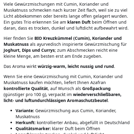
Viele Gewürzmischungen mit Cumin, Koriander und
Muskatnuss schmecken nach kurzer Zeit flach, weil sie zu viel
Licht abbekommen oder bereits lange offen gelagert wurden.
Ein gutes Trio erkennen Sie am
klaren Duft
beim Öffnen und
daran, dass es trocken, dunkel und luftdicht aufbewahrt wird.
Hier finden Sie
BIO Kreuzkümmel (Cumin), Koriander und
Muskatnuss
als ayurvedisch inspirierte Gewürzmischung für
Joghurt, Dips und Currys
; zum Abschmecken reicht eine
kleine Menge, am besten erst am Ende zugeben.
Das Aroma wirkt
würzig-warm, leicht nussig und rund
.
Wenn Sie eine Gewürzmischung mit Cumin, Koriander und
Muskatnuss kaufen möchten, liefert Ihnen Azafran
kontrollierte Qualität
, auf Wunsch als
Großpackung
(günstiger pro 100 g), verpackt im
wiederverschließbaren,
licht- und luftundurchlässigen Aromaschutzbeutel
.
Variante:
Gewürzmischung aus Cumin, Koriander,
Muskatnuss
Herkunft:
kontrollierter Anbau, abgefüllt in Deutschland
Qualitätsmarker:
klarer Duft beim Öffnen