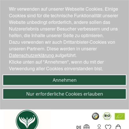
Wir verwenden auf unserer Webseite Cookies. Einige
Cookies sind für die technische Funktionalität unserer
Website unbedingt erforderlich, andere sollen das
Nutzererlebnis unserer Besucher verbessern und uns
helfen, die Inhalte unserer Seite zu optimieren.
Dazu verwenden wir auch Drittanbieter-Cookies von
unseren Partnern. Diese werden in unserer
Datenschutzerklärung
aufgeführt.
Klicke unten auf "Annehmen", wenn du mit der
Verwendung aller Cookies einverstanden bist.
Annehmen
Nur erforderliche Cookies erlauben
DE