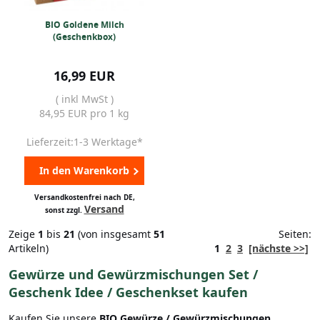
BIO Goldene Milch
(Geschenkbox)
16,99 EUR
( inkl MwSt )
84,95 EUR pro 1 kg
Lieferzeit:1-3 Werktage*
In den Warenkorb
Versandkostenfrei nach DE,
Versand
sonst zzgl.
Zeige
1
bis
21
(von insgesamt
51
Seiten:
Artikeln)
1
2
3
[nächste >>]
Gewürze und Gewürzmischungen Set /
Geschenk Idee / Geschenkset kaufen
Kaufen Sie unsere
BIO Gewürze / Gewürzmischungen