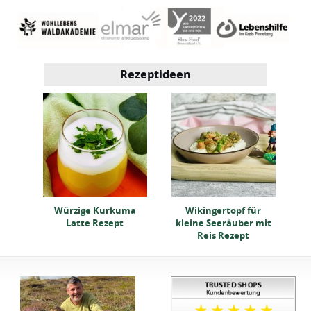
Rezeptideen
pt
Kl
Würzige Kurkuma
Wikingertopf für
Latte Rezept
kleine Seeräuber mit
Reis Rezept