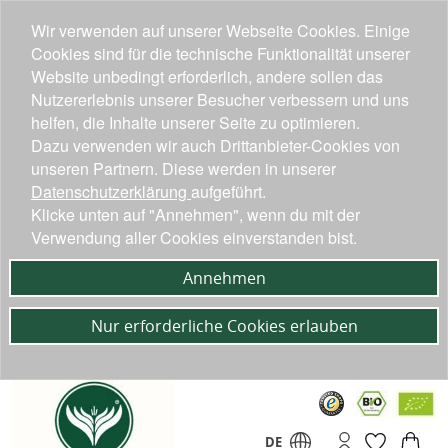
Wir verwenden auf unserer Webseite Cookies. Einige
Cookies sind für die technische Funktionalität unserer
Website unbedingt erforderlich, andere sollen das
Nutzererlebnis unserer Besucher verbessern und uns
helfen, die Inhalte unserer Seite zu optimieren.
Dazu verwenden wir auch Drittanbieter-Cookies von
unseren Partnern. Diese werden in unserer
Datenschutzerklärung
aufgeführt.
Klicke unten auf "Annehmen", wenn du mit der
Verwendung aller Cookies einverstanden bist.
Annehmen
Nur erforderliche Cookies erlauben
DE