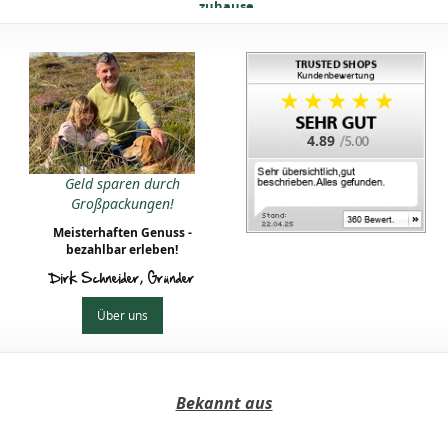
zuhause
zuhause
4.89
hen wie in Italien:
Geld sparen durch
So gelingen
Großpackungen!
lienische Rezepte
zuhause
Meisterhaften Genuss -
bezahlbar erleben!
Dirk Schneider, Gründer
Über uns
Bekannt aus