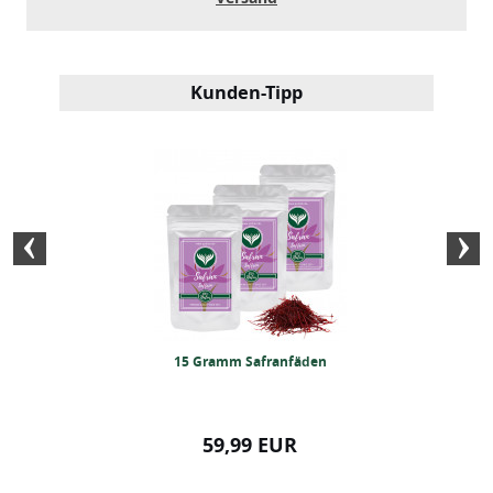
Kunden-Tipp
tein Pulver (500g)
15 Gramm Safranfäden
BIO-Steakpfef
99 EUR
59,99 EUR
14,99