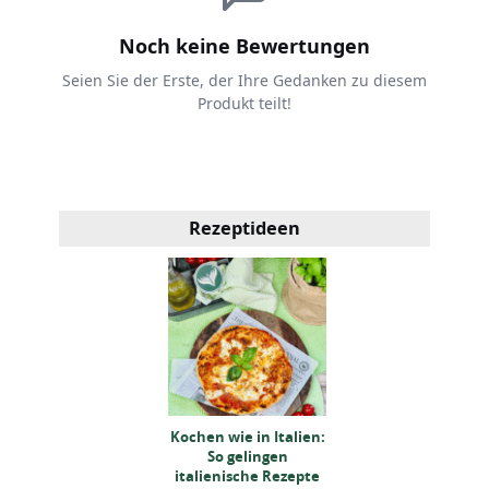
Noch keine Bewertungen
Seien Sie der Erste, der Ihre Gedanken zu diesem
Produkt teilt!
Rezeptideen
hen wie in Italien:
Kochen wie in Italien:
So gelingen
So gelingen
lienische Rezepte
italienische Rezepte