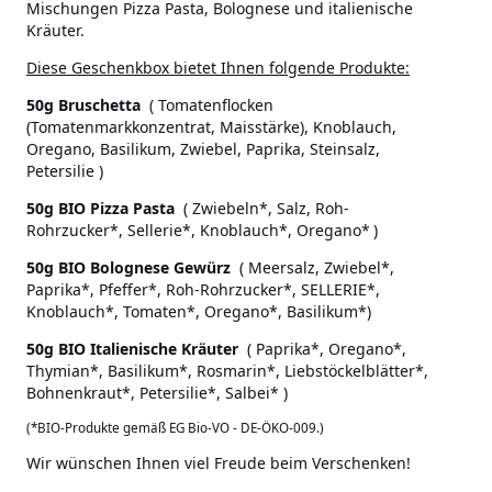
Mischungen Pizza Pasta, Bolognese und italienische
Kräuter.
Diese Geschenkbox bietet Ihnen folgende Produkte:
50g Bruschetta
( Tomatenflocken
(Tomatenmarkkonzentrat, Maisstärke), Knoblauch,
Oregano, Basilikum, Zwiebel, Paprika, Steinsalz,
Petersilie )
50g BIO Pizza Pasta
( Zwiebeln*, Salz, Roh-
Rohrzucker*, Sellerie*, Knoblauch*, Oregano*
)
50g BIO Bolognese Gewürz
( Meersalz, Zwiebel*,
Paprika*, Pfeffer*, Roh-Rohrzucker*, SELLERIE*,
Knoblauch*, Tomaten*, Oregano*, Basilikum*)
50g BIO Italienische Kräuter
( Paprika*, Oregano*,
Thymian*, Basilikum*, Rosmarin*, Liebstöckelblätter*,
Bohnenkraut*, Petersilie*, Salbei* )
(*BIO-Produkte gemäß EG Bio-VO - DE-ÖKO-009.)
Wir wünschen Ihnen viel Freude beim Verschenken!