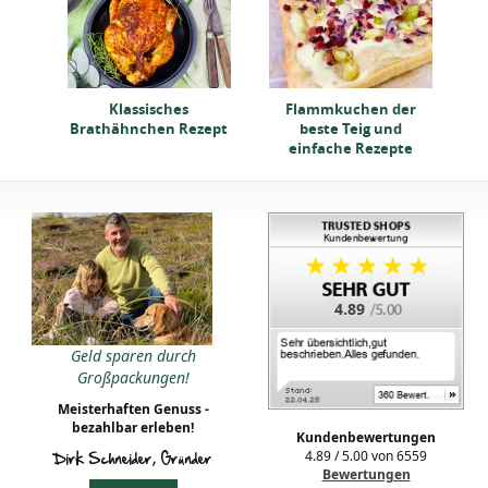
t
Klassisches
Flammkuchen der
hs
Brathähnchen Rezept
beste Teig und
einfache Rezepte
4.89
Geld sparen durch
Großpackungen!
Meisterhaften Genuss -
bezahlbar erleben!
Kundenbewertungen
4.89
/
5.00
von
6559
Dirk Schneider, Gründer
Bewertungen