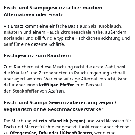
Fisch- und Scampigewürz selber machen –
Alternativen oder Ersatz
Als Ersatz kommt eine einfache Basis aus
Salz
,
Knoblauch
,
Kräutern
und einem Hauch
Zitronenschale
nahe, außerdem
Koriander
und
Dill
für die typische Fischküchen?Richtung und
Senf
für eine dezente Schärfe.
Fischgewürz zum Räuchern
Zum Räuchern ist diese Mischung nicht die erste Wahl, weil
die Kräuter? und Zitronennoten in Rauchumgebung schnell
überlagert werden. Wer eine würzige Alternative sucht, kann
dafür eher einen
kräftigen Pfeffer,
zum Beispiel
den
Steakpfeffer
von Azafran.
Fisch- und Scampi Gewürzzubereitung vegan /
vegetarisch ohne Geschmacksverstärker
Die Mischung ist
rein pflanzlich (vegan)
und wird klassisch für
Fisch und Meeresfrüchte eingesetzt, funktioniert aber ebenso
zu
Ofengemüse, Tofu oder Hülsenfrüchten
, wenn eine