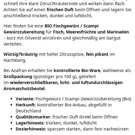
schnell ihre klare Zitrus?Kräuternote und wirken dann flach.
Achten Sie auf einen
frischen Duft
beim Öffnen und lagern Sie
anschließend trocken, dunkel und luftdicht.
Hier finden Sie eine
BIO Fischgewürz / Scampi
Gewürzzubereitung
für
Fisch, Meeresfrüchte und Marinaden
– kurz mit Olivenöl anrühren und gleichmäßig am Gargut
verteilen.
Würzig?kräutrig
mit heller Zitrusspitze,
fein pikant
im
Nachklang.
Bei Azafran erhalten Sie
kontrollierte Bio-Ware
, wahlweise als
Großpackung
(günstiger pro 100 g), geliefert
im
wiederverschließbaren, licht- und luftundurchlässigen
Aromaschutzbeutel.
Variante:
Fischgewürz / Scampi Gewürzzubereitung (Bio)
Herkunft:
kontrollierter Bio-Anbau, abgefüllt in
Deutschland
Qualitätsmarker:
frischer Duft direkt beim Öffnen
Lagerhinweis:
trocken, dunkel, luftdicht
Dosierhinweis:
sparsam starten, dann fein nachwürzen