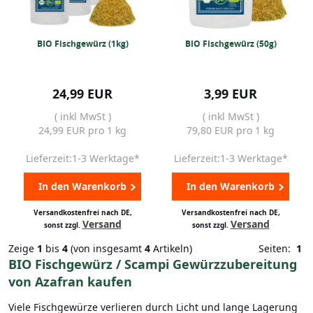
BIO Fischgewürz (1kg)
BIO Fischgewürz (50g)
24,99 EUR
3,99 EUR
( inkl MwSt )
( inkl MwSt )
24,99 EUR pro 1 kg
79,80 EUR pro 1 kg
Lieferzeit:1-3 Werktage*
Lieferzeit:1-3 Werktage*
In den Warenkorb
In den Warenkorb
Versandkostenfrei nach DE,
Versandkostenfrei nach DE,
Versand
Versand
sonst zzgl.
sonst zzgl.
Zeige
1
bis
4
(von insgesamt
4
Artikeln)
Seiten:
1
BIO Fischgewürz / Scampi Gewürzzubereitung
von Azafran kaufen
Viele Fischgewürze verlieren durch Licht und lange Lagerung