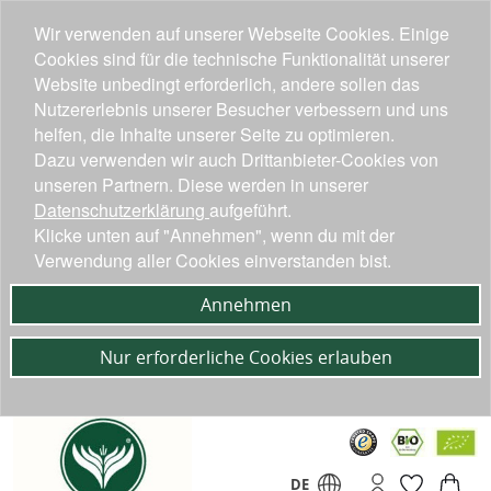
Wir verwenden auf unserer Webseite Cookies. Einige
Cookies sind für die technische Funktionalität unserer
Website unbedingt erforderlich, andere sollen das
Nutzererlebnis unserer Besucher verbessern und uns
helfen, die Inhalte unserer Seite zu optimieren.
Dazu verwenden wir auch Drittanbieter-Cookies von
unseren Partnern. Diese werden in unserer
Datenschutzerklärung
aufgeführt.
Klicke unten auf "Annehmen", wenn du mit der
Verwendung aller Cookies einverstanden bist.
Annehmen
Nur erforderliche Cookies erlauben
DE