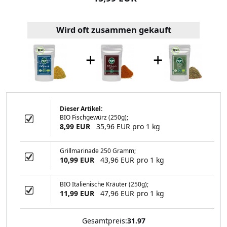
Wird oft zusammen gekauft
+
+
Dieser Artikel:
BIO Fischgewürz (250g);
Zimtpulver (500
8,99 EUR
35,96 EUR pro 1 kg
ramm)
Grillmarinade 250 Gramm;
10,99 EUR
43,96 EUR pro 1 kg
99 EUR
BIO Italienische Kräuter (250g);
11,99 EUR
47,96 EUR pro 1 kg
Gesamtpreis:
31.97