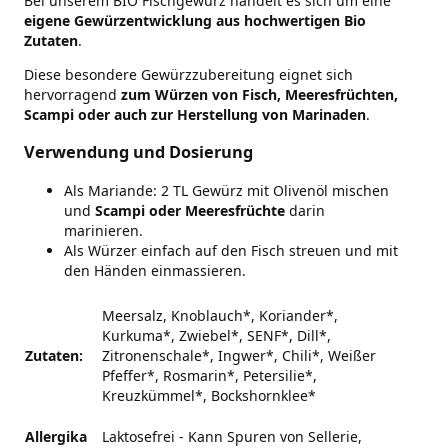
Bei unserem BIO Fischgewürz handelt es sich um eine
eigene Gewürzentwicklung aus hochwertigen Bio
Zutaten
.
Diese besondere Gewürzzubereitung eignet sich
hervorragend
zum Würzen von Fisch, Meeresfrüchten,
Scampi oder auch zur Herstellung von Marinaden
.
Verwendung und Dosierung
Als Mariande: 2 TL Gewürz mit Olivenöl mischen
und
Scampi oder Meeresfrüchte
darin
marinieren.
Als Würzer einfach auf den Fisch streuen und mit
den Händen einmassieren.
Meersalz, Knoblauch*, Koriander*,
Kurkuma*, Zwiebel*, SENF*, Dill*,
Zutaten:
Zitronenschale*, Ingwer*, Chili*, Weißer
Pfeffer*, Rosmarin*, Petersilie*,
Kreuzkümmel*, Bockshornklee*
Allergika
Laktosefrei - Kann Spuren von Sellerie,