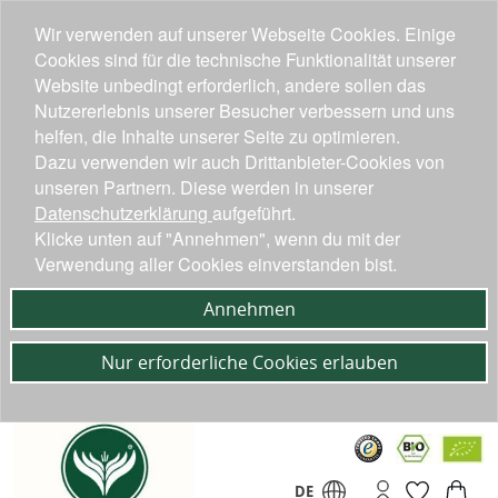
Wir verwenden auf unserer Webseite Cookies. Einige
Cookies sind für die technische Funktionalität unserer
Website unbedingt erforderlich, andere sollen das
Nutzererlebnis unserer Besucher verbessern und uns
helfen, die Inhalte unserer Seite zu optimieren.
Dazu verwenden wir auch Drittanbieter-Cookies von
unseren Partnern. Diese werden in unserer
Datenschutzerklärung
aufgeführt.
Klicke unten auf "Annehmen", wenn du mit der
Verwendung aller Cookies einverstanden bist.
Annehmen
Nur erforderliche Cookies erlauben
DE