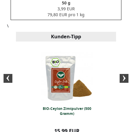
50 g
3,99 EUR
79,80 EUR pro 1 kg
\
Kunden-Tipp
nenschale 500g
BIO-Ceylon Zimtpulver (500
Raz-el-Hanou
Gramm)
99 EUR
15,99 EUR
13,99