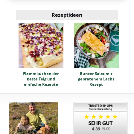
Rezeptideen
t
Flammkuchen der
Bunter Salat mit
hs
beste Teig und
gebratenem Lachs
einfache Rezepte
Rezept
4.89