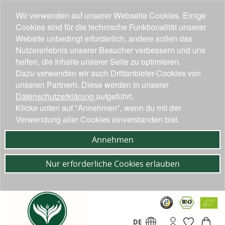
Wir verwenden auf unserer Webseite Cookies. Einige
Cookies sind für die technische Funktionalität unserer
Website unbedingt erforderlich, andere sollen das
Nutzererlebnis unserer Besucher verbessern und uns
helfen, die Inhalte unserer Seite zu optimieren.
Dazu verwenden wir auch Drittanbieter-Cookies von
unseren Partnern. Diese werden in unserer
Datenschutzerklärung
aufgeführt.
Klicke unten auf "Annehmen", wenn du mit der
Verwendung aller Cookies einverstanden bist.
Annehmen
Nur erforderliche Cookies erlauben
DE