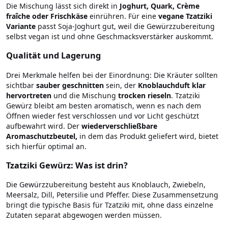
Die Mischung lässt sich direkt in
Joghurt, Quark, Crème
fraîche oder Frischkäse
einrühren. Für eine
vegane Tzatziki
Variante
passt Soja-Joghurt gut, weil die Gewürzzubereitung
selbst vegan ist und ohne Geschmacksverstärker auskommt.
Qualität und Lagerung
Drei Merkmale helfen bei der Einordnung: Die Kräuter sollten
sichtbar
sauber geschnitten
sein, der
Knoblauchduft klar
hervortreten
und die Mischung
trocken rieseln
. Tzatziki
Gewürz bleibt am besten aromatisch, wenn es nach dem
Öffnen wieder fest verschlossen und vor Licht geschützt
aufbewahrt wird. Der
wiederverschließbare
Aromaschutzbeutel,
in dem das Produkt geliefert wird, bietet
sich hierfür optimal an.
Tzatziki Gewürz: Was ist drin?
Die Gewürzzubereitung besteht aus Knoblauch, Zwiebeln,
Meersalz, Dill, Petersilie und Pfeffer. Diese Zusammensetzung
bringt die typische Basis für Tzatziki mit, ohne dass einzelne
Zutaten separat abgewogen werden müssen.