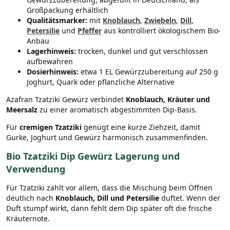
Großpackung erhältlich
Qualitätsmarker:
mit
Knoblauch
,
Zwiebeln
,
Dill
,
Petersilie
und
Pfeffer
aus kontrolliert ökologischem Bio-
Anbau
Lagerhinweis:
trocken, dunkel und gut verschlossen
aufbewahren
Dosierhinweis:
etwa 1 EL Gewürzzubereitung auf 250 g
Joghurt, Quark oder pflanzliche Alternative
Azafran Tzatziki Gewürz verbindet
Knoblauch, Kräuter und
Meersalz
zu einer aromatisch abgestimmten Dip-Basis.
Für
cremigen Tzatziki
genügt eine kurze Ziehzeit, damit
Gurke, Joghurt und Gewürz harmonisch zusammenfinden.
Bio Tzatziki Dip Gewürz Lagerung und
Verwendung
Für Tzatziki zählt vor allem, dass die Mischung beim Öffnen
deutlich nach
Knoblauch, Dill und Petersilie
duftet. Wenn der
Duft stumpf wirkt, dann fehlt dem Dip später oft die frische
Kräuternote.