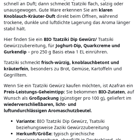
schnell an Duft; dann schmeckt Tzatziki flach, salzig oder
unausgewogen. Gute Ware erkennen Sie am
klaren
Knoblauch-Kräuter-Duft
direkt beim Öffnen, während
trockene, dunkle und luftdichte Lagerung das Aroma länger
stabil hält.
Hier finden Sie ein
BIO Tzatziki Dip Gewürz/
Tsatsiki
Gewürzzubereitung, für
Joghurt-Dip, Quarkcreme und
Gurkendip
– pro 250 g Basis etwa 1 EL einrühren.
Tzatziki schmeckt
frisch-würzig, knoblauchbetont und
kräuterfein
, besonders zu Brot, Gemüse, Kartoffeln und
Gegrilltem.
Wenn Sie ein Tzatziki Gewürz kaufen möchten, ist Azafran ein
Preis-Leistungs-Geheimtipp:
Sie bekommen
BIO-Zutaten
, auf
Wunsch als
Großpackung
(günstiger pro 100 g), geliefert im
wiederverschließbaren, licht- und
luftundurchlässigen Aromaschutzbeutel.
Variante:
BIO Tzatziki Dip Gewürz, Tsatsiki
beziehungsweise Zaziki Gewürzzubereitung
Herkunft/Größe:
typisch griechische
Gewürzzubereitung, abgefüllt in Deutschland, als