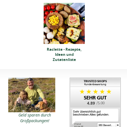
clette - Rezepte,
Raclette - Rezepte,
Ideen und
Ideen und
Zutatenliste
Zutatenliste
4.89
clette - Rezepte,
Geld sparen durch
Ideen und
Großpackungen!
Zutatenliste