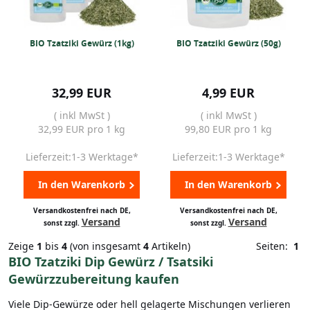
BIO Tzatziki Gewürz (1kg)
BIO Tzatziki Gewürz (50g)
32,99 EUR
4,99 EUR
( inkl MwSt )
( inkl MwSt )
32,99 EUR pro 1 kg
99,80 EUR pro 1 kg
Lieferzeit:1-3 Werktage*
Lieferzeit:1-3 Werktage*
In den Warenkorb
In den Warenkorb
Versandkostenfrei nach DE,
Versandkostenfrei nach DE,
Versand
Versand
sonst zzgl.
sonst zzgl.
Zeige
1
bis
4
(von insgesamt
4
Artikeln)
Seiten:
1
BIO Tzatziki Dip Gewürz / Tsatsiki
Gewürzzubereitung kaufen
Viele Dip-Gewürze oder hell gelagerte Mischungen verlieren