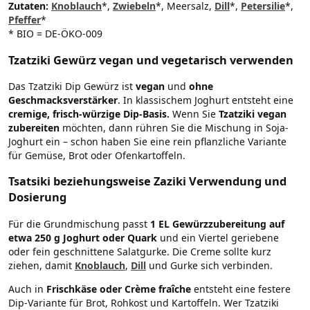
Zutaten:
Knoblauch
*,
Zwiebeln
*, Meersalz,
Dill
*,
Petersilie
*,
Pfeffer
*
* BIO = DE-ÖKO-009
Tzatziki Gewürz vegan und vegetarisch verwenden
Das Tzatziki Dip Gewürz ist
vegan
und
ohne
Geschmacksverstärker
. In klassischem Joghurt entsteht eine
cremige, frisch-würzige Dip-Basis.
Wenn Sie
Tzatziki vegan
zubereiten
möchten, dann rühren Sie die Mischung in Soja-
Joghurt ein – schon haben Sie eine rein pflanzliche Variante
für Gemüse, Brot oder Ofenkartoffeln.
Tsatsiki beziehungsweise Zaziki Verwendung und
Dosierung
Für die Grundmischung passt
1 EL Gewürzzubereitung auf
etwa 250 g Joghurt oder Quark
und ein Viertel geriebene
oder fein geschnittene Salatgurke. Die Creme sollte kurz
ziehen, damit
Knoblauch
,
Dill
und Gurke sich verbinden.
Auch in
Frischkäse oder Crème fraîche
entsteht eine festere
Dip-Variante für Brot, Rohkost und Kartoffeln. Wer Tzatziki