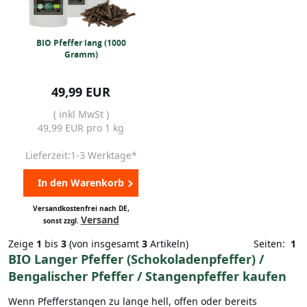
BIO Pfeffer lang (1000
Gramm)
49,99 EUR
( inkl MwSt )
49,99 EUR pro 1 kg
Lieferzeit:1-3 Werktage*
In den Warenkorb
Versandkostenfrei nach DE,
Versand
sonst zzgl.
Zeige
1
bis
3
(von insgesamt
3
Artikeln)
Seiten:
1
BIO Langer Pfeffer (Schokoladenpfeffer) /
Bengalischer Pfeffer / Stangenpfeffer kaufen
Wenn Pfefferstangen zu lange hell, offen oder bereits