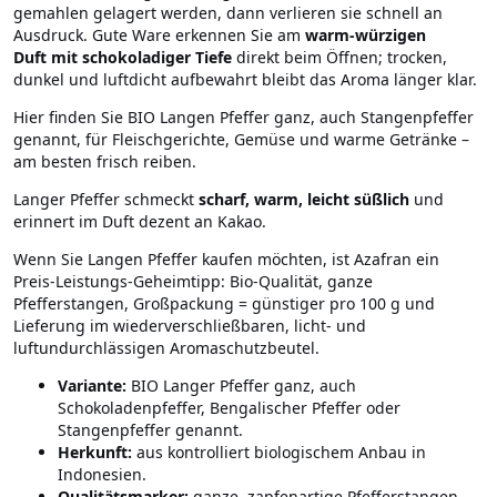
gemahlen gelagert werden, dann verlieren sie schnell an
Ausdruck. Gute Ware erkennen Sie am
warm-würzigen
Duft mit schokoladiger Tiefe
direkt beim Öffnen; trocken,
dunkel und luftdicht aufbewahrt bleibt das Aroma länger klar.
Hier finden Sie BIO Langen Pfeffer ganz, auch Stangenpfeffer
genannt, für Fleischgerichte, Gemüse und warme Getränke –
am besten frisch reiben.
Langer Pfeffer schmeckt
scharf, warm, leicht süßlich
und
erinnert im Duft dezent an Kakao.
Wenn Sie Langen Pfeffer kaufen möchten, ist Azafran ein
Preis-Leistungs-Geheimtipp: Bio-Qualität, ganze
Pfefferstangen, Großpackung = günstiger pro 100 g und
Lieferung im wiederverschließbaren, licht- und
luftundurchlässigen Aromaschutzbeutel.
Variante:
BIO Langer Pfeffer ganz, auch
Schokoladenpfeffer, Bengalischer Pfeffer oder
Stangenpfeffer genannt.
Herkunft:
aus kontrolliert biologischem Anbau in
Indonesien.
Qualitätsmarker:
ganze, zapfenartige Pfefferstangen