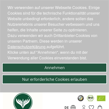
Wir verwenden auf unserer Webseite Cookies. Einige
Cookies sind für die technische Funktionalität unserer
Website unbedingt erforderlich, andere sollen das
Nutzererlebnis unserer Besucher verbessern und uns
helfen, die Inhalte unserer Seite zu optimieren.
Dazu verwenden wir auch Drittanbieter-Cookies von
unseren Partnern. Diese werden in unserer
Datenschutzerklärung
aufgeführt.
Klicke unten auf "Annehmen", wenn du mit der
Verwendung aller Cookies einverstanden bist.
Annehmen
Nur erforderliche Cookies erlauben
DE