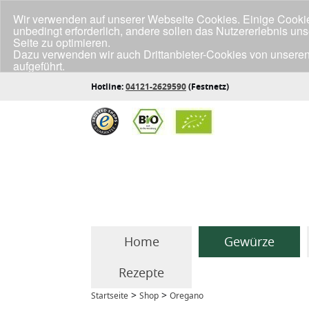
Wir verwenden auf unserer Webseite Cookies. Einige Cookies
unbedingt erforderlich, andere sollen das Nutzererlebnis un
Seite zu optimieren.
Dazu verwenden wir auch Drittanbieter-Cookies von unseren
aufgeführt.
Klicke unten auf "Annehmen", wenn du mit der Verwendung a
Hotline:
04121-2629590
(Festnetz)
Home
Gewürze
Rezepte
>
>
Startseite
Shop
Oregano