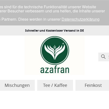
 sind für die technische Funktionalität unserer Website
serer Besucher verbessern und uns helfen, die Inhalte unserer
 Partnern. Diese werden in unserer
Datenschutzerklärung
ller Cookies einverstanden bist.
Schneller und Kostenloser Versand in DE
Mischungen
Tee / Kaffee
Feinkost