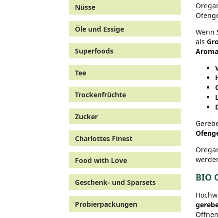
Orega
Nüsse
Ofenge
Öle und Essige
Wenn S
als
Gr
Superfoods
Aroma
Tee
Trockenfrüchte
Zucker
Gerebe
Ofenge
Charlottes Finest
Oregan
werde
Food with Love
BIO 
Geschenk- und Sparsets
Hochw
Probierpackungen
gerebe
Öffnen