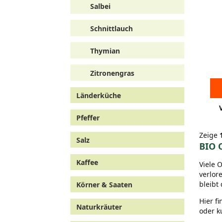
Salbei
Schnittlauch
Thymian
Zitronengras
Länderküche
Pfeffer
Zeige
Salz
BIO 
Kaffee
Viele 
verlor
bleibt
Körner & Saaten
Hier f
Naturkräuter
oder k