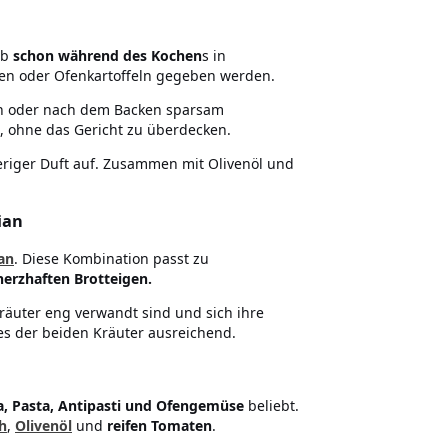
lb
schon während des Kochen
s in
en oder Ofenkartoffeln gegeben werden.
en oder nach dem Backen sparsam
, ohne das Gericht zu überdecken.
eriger Duft auf. Zusammen mit Olivenöl und
ian
an
. Diese Kombination passt zu
rzhaften Brotteigen.
räuter eng verwandt sind und sich ihre
nes der beiden Kräuter ausreichend.
a, Pasta, Antipasti und Ofengemüse
beliebt.
h
,
Olivenöl
und
reifen Tomaten
.