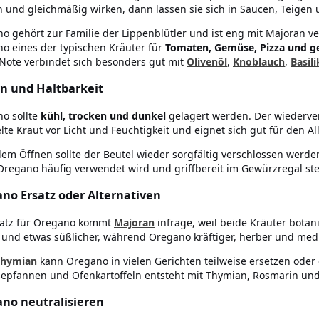
n und gleichmäßig wirken, dann lassen sie sich in Saucen, Teigen
o gehört zur Familie der Lippenblütler und ist eng mit Majoran v
o eines der typischen Kräuter für
Tomaten, Gemüse, Pizza und g
Note verbindet sich besonders gut mit
Olivenöl
,
Knoblauch
,
Basil
n und Haltbarkeit
o sollte
kühl, trocken und dunkel
gelagert werden. Der wiederve
lte Kraut vor Licht und Feuchtigkeit und eignet sich gut für den Al
em Öffnen sollte der Beutel wieder sorgfältig verschlossen werden.
regano häufig verwendet wird und griffbereit im Gewürzregal ste
no Ersatz oder Alternativen
satz für Oregano kommt
Majoran
infrage, weil beide Kräuter botan
 und etwas süßlicher, während Oregano kräftiger, herber und med
Thymian
kann Oregano in vielen Gerichten teilweise ersetzen ode
pfannen und Ofenkartoffeln entsteht mit Thymian, Rosmarin und 
no neutralisieren