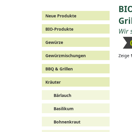
BIO
Neue Produkte
Gri
BIO-Produkte
Wir 
Gewürze
Gewürzmischungen
Zeige
BBQ & Grillen
Kräuter
Bärlauch
Basilikum
Bohnenkraut