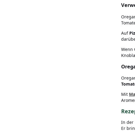
Verwe
Oregan
Tomate
Auf
Pi
darübe
Wenn O
Knobla
Orega
Oregan
Tomate
Mit
Ma
Aromen
Reze
In der
Er bri