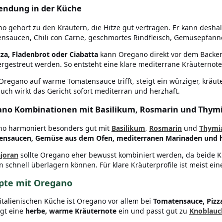
ndung in der Küche
o gehört zu den Kräutern, die Hitze gut vertragen. Er kann desha
nsaucen, Chili con Carne, geschmortes Rindfleisch, Gemüsepfann
zza, Fladenbrot oder Ciabatta
kann Oregano direkt vor dem Back
rgestreut werden. So entsteht eine klare mediterrane Kräuternote
regano auf warme Tomatensauce trifft, steigt ein würziger, kräut
uch wirkt das Gericht sofort mediterran und herzhaft.
no Kombinationen mit Basilikum, Rosmarin und Thym
o harmoniert besonders gut mit
Basilikum
,
Rosmarin
und
Thymi
nsaucen, Gemüse aus dem Ofen, mediterranen Marinaden und he
joran
sollte Oregano eher bewusst kombiniert werden, da beide K
 schnell überlagern können. Für klare Kräuterprofile ist meist ei
pte mit Oregano
 italienischen Küche ist Oregano vor allem bei
Tomatensauce, Pizz
ngt eine
herbe, warme Kräuternote
ein und passt gut zu
Knoblauc