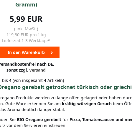
Gramm)
5,99 EUR
( inkl MwSt )
119,80 EUR pro 1 kg
Lieferzeit:1-3 Werktage*
In den Warenkorb
Versandkostenfrei nach DE,
sonst zzgl.
Versand
1
bis
4
(von insgesamt
4
Artikeln)
Oregano gerebelt getrocknet türkisch oder griech
Oregano-Produkte werden zu lange offen gelagert oder haben durch 
en. Gute Ware erkennen Sie am
kräftig-würzigen Geruch
beim Öffn
 das Aroma deutlich länger stabil.
inden Sie
BIO Oregano gerebelt
für
Pizza, Tomatensaucen und me
urz vor dem Servieren einstreuen.