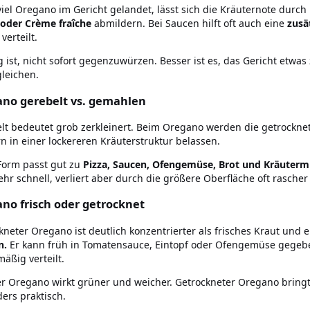
 viel Oregano im Gericht gelandet, lässt sich die Kräuternote durch
oder Crème fraîche
abmildern. Bei Saucen hilft oft auch eine
zusä
verteilt.
g ist, nicht sofort gegenzuwürzen. Besser ist es, das Gericht etwa
leichen.
no gerebelt vs. gemahlen
lt bedeutet grob zerkleinert. Beim Oregano werden die getrocknete
n in einer lockereren Kräuterstruktur belassen.
Form passt gut zu
Pizza, Saucen, Ofengemüse, Brot und Kräuter
ehr schnell, verliert aber durch die größere Oberfläche oft rasche
no frisch oder getrocknet
kneter Oregano ist deutlich konzentrierter als frisches Kraut und e
n.
Er kann früh in Tomatensauce, Eintopf oder Ofengemüse gegebe
mäßig verteilt.
er Oregano wirkt grüner und weicher. Getrockneter Oregano bringt 
ers praktisch.