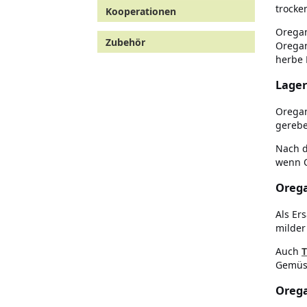
trocke
Kooperationen
Oregan
Zubehör
Oregan
herbe 
Lager
Oregan
gerebe
Nach d
wenn O
Orega
Als Er
milder
Auch
Gemüse
Orega