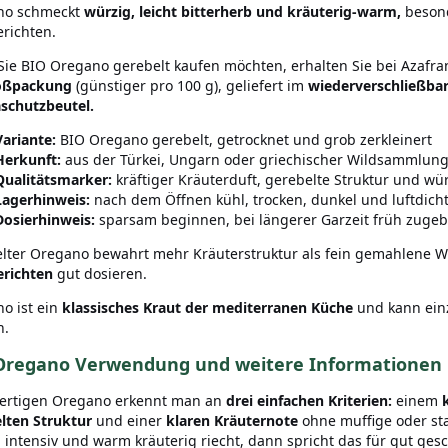
no schmeckt
würzig, leicht bitterherb und kräuterig-warm,
besond
richten.
ie BIO Oregano gerebelt kaufen möchten, erhalten Sie bei Azafr
oßpackung
(günstiger pro 100 g), geliefert im
wiederverschließbare
schutzbeutel.
Variante:
BIO Oregano gerebelt, getrocknet und grob zerkleinert
Herkunft:
aus der Türkei, Ungarn oder griechischer Wildsammlun
Qualitätsmarker:
kräftiger Kräuterduft, gerebelte Struktur und wü
Lagerhinweis:
nach dem Öffnen kühl, trocken, dunkel und luftdic
Dosierhinweis:
sparsam beginnen, bei längerer Garzeit früh zug
lter Oregano bewahrt mehr Kräuterstruktur als fein gemahlene Wa
richten
gut dosieren.
o ist ein
klassisches Kraut der mediterranen Küche
und kann einz
n.
Oregano Verwendung und weitere Informationen
ertigen Oregano erkennt man an
drei einfachen Kriterien:
einem
lten Struktur
und einer
klaren Kräuternote
ohne muffige oder s
 intensiv und warm kräuterig riecht, dann spricht das für gut ges