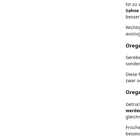
Ist zu
Sahne 
besser 
Wichti
auszug
Orega
Gerebe
sonder
Diese 
zwar s
Orega
Getroc
werde
gleich
Frisch
besond