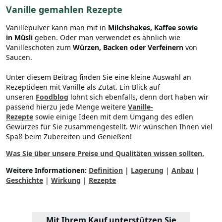
Vanille gemahlen Rezepte
Vanillepulver kann man mit in
Milchshakes, Kaffee sowie
in Müsli
geben. Oder man verwendet es ähnlich wie
Vanilleschoten zum
Würzen, Backen oder Verfeinern
von
Saucen.
Unter diesem Beitrag finden Sie eine kleine Auswahl an
Rezeptideen mit Vanille als Zutat. Ein Blick auf
unseren
Foodblog
lohnt sich ebenfalls, denn dort haben wir
passend hierzu jede Menge weitere
Vanille-
Rezepte
sowie einige Ideen mit dem Umgang des edlen
Gewürzes für Sie zusammengestellt. Wir wünschen Ihnen viel
Spaß beim Zubereiten und Genießen!
Was Sie über unsere Preise und Qualitäten wissen sollten.
Weitere Informationen:
Definition
|
Lagerung
|
Anbau
|
Geschichte
|
Wirkung
|
Rezepte
Mit Ihrem Kauf unterstützen Sie