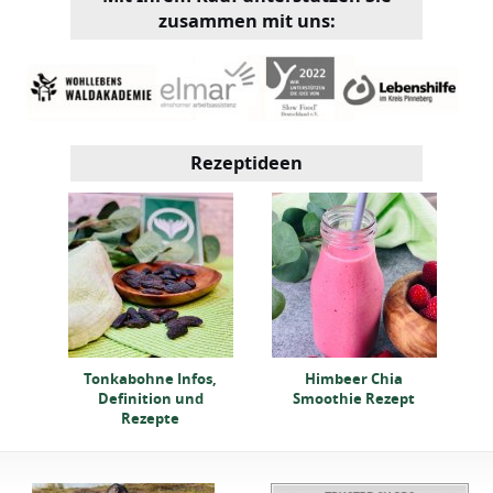
zusammen mit uns:
Rezeptideen
it
ept
Tonkabohne Infos,
Himbeer Chia
Definition und
Smoothie Rezept
Rezepte