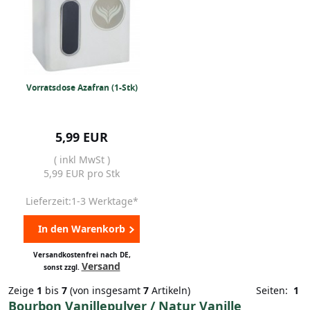
Vorratsdose Azafran (1-Stk)
5,99 EUR
( inkl MwSt )
5,99 EUR pro Stk
Lieferzeit:1-3 Werktage*
In den Warenkorb
Versandkostenfrei nach DE,
Versand
sonst zzgl.
Zeige
1
bis
7
(von insgesamt
7
Artikeln)
Seiten:
1
Bourbon Vanillepulver / Natur Vanille