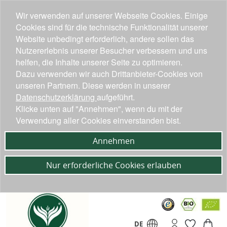
Wir verwenden auf unserer Webseite Cookies. Einige
Cookies sind für die technische Funktionalität unserer
Website unbedingt erforderlich, andere sollen das
Nutzererlebnis unserer Besucher verbessern und uns
helfen, die Inhalte unserer Seite zu optimieren.
Dazu verwenden wir auch Drittanbieter-Cookies von
unseren Partnern. Diese werden in unserer
Datenschutzerklärung
aufgeführt.
Klicke unten auf "Annehmen", wenn du mit der
Verwendung aller Cookies einverstanden bist.
Annehmen
Nur erforderliche Cookies erlauben
DE