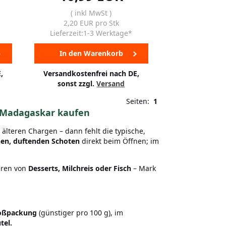
( inkl MwSt )
2,20 EUR pro Stk
Lieferzeit:1-3 Werktage*
In den Warenkorb
,
Versandkostenfrei nach DE,
sonst zzgl.
Versand
Seiten:
1
s Madagaskar kaufen
älteren Chargen – dann fehlt die typische,
hen, duftenden Schoten
direkt beim Öffnen; im
eren von
Desserts, Milchreis oder Fisch
– Mark
oßpackung
(günstiger pro 100 g), im
tel.