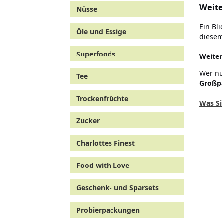
Weite
Nüsse
Ein Bl
Öle und Essige
diese
Superfoods
Weiter
Wer nu
Tee
Großp
Trockenfrüchte
Was Si
Zucker
Charlottes Finest
Food with Love
Geschenk- und Sparsets
Probierpackungen