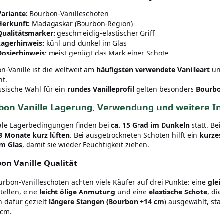
Variante:
Bourbon-Vanilleschoten
Herkunft:
Madagaskar (Bourbon-Region)
Qualitätsmarker:
geschmeidig-elastischer Griff
Lagerhinweis:
kühl und dunkel im Glas
Dosierhinweis:
meist genügt das Mark einer Schote
n-Vanille ist die weltweit am
häufigsten verwendete Vanilleart
un
t.
assische Wahl für ein
rundes Vanilleprofil
gelten besonders
Bourbo
bon Vanille Lagerung, Verwendung und weitere I
le Lagerbedingungen finden bei
ca. 15 Grad im Dunkeln
statt. B
–3 Monate kurz lüften
. Bei ausgetrockneten Schoten hilft ein
kurze
im Glas
, damit sie wieder Feuchtigkeit ziehen.
on Vanille Qualität
urbon-Vanilleschoten achten viele Käufer auf drei Punkte: eine
gle
tellen, eine
leicht ölige Anmutung
und eine
elastische Schote
, di
 dafür gezielt
längere Stangen (Bourbon +14 cm)
ausgewählt, sta
 cm.