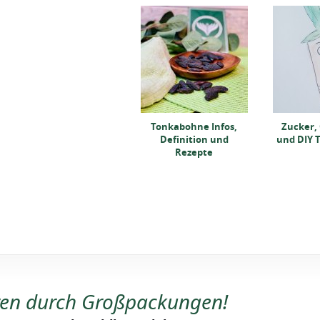
Glühweintorte mit
Sahnehaube Rezept
Tonkabohne Infos,
Zucker,
Definition und
und DIY T
Rezepte
ren durch Großpackungen!