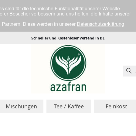
 sind für die technische Funktionalität unserer Website
serer Besucher verbessern und uns helfen, die Inhalte unserer
 Partnern. Diese werden in unserer
Datenschutzerklärung
ller Cookies einverstanden bist.
Schneller und Kostenloser Versand in DE
Mischungen
Tee / Kaffee
Feinkost