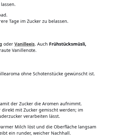
 lassen.
bad.
rere Tage im Zucker zu belassen.
g
oder
Vanilleeis
. Auch
Frühstücksmüsli,
aute Vanillenote.
nillearoma ohne Schotenstücke gewünscht ist.
, damit der Zucker die Aromen aufnimmt.
r direkt mit Zucker gemischt werden; im
uderzucker verarbeiten lässt.
n warmer Milch löst und die Oberfläche langsam
ibt ein runder, weicher Nachhall.