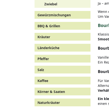
Ja – a
Zwiebel
Wenn e
Gewürzmischungen
Um Van
Bour
BBQ & Grillen
Klassi
Kräuter
Smooth
Bourb
Länderküche
Vanill
Pfeffer
Ein Rez
Salz
Bourb
Kaffee
Für Va
Altern
Verhäl
Körner & Saaten
Ein k
Naturkräuter
einen 