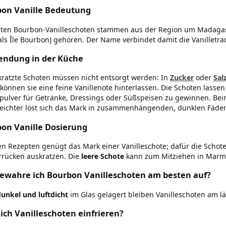
on Vanille Bedeutung
sten Bourbon-Vanilleschoten stammen aus der Region um Madaga
ls Île Bourbon) gehören. Der Name verbindet damit die Vanilletra
ndung in der Küche
ratzte Schoten müssen nicht entsorgt werden: In
Zucker
oder
Sal
können sie eine feine Vanillenote hinterlassen. Die Schoten lass
epulver für Getränke, Dressings oder Süßspeisen zu gewinnen. Beim
leichter löst sich das Mark in zusammenhängenden, dunklen Fäde
on Vanille Dosierung
len Rezepten genügt das Mark einer Vanilleschote; dafür die Schot
rücken auskratzen. Die
leere Schote
kann zum Mitziehen in Marm
ewahre ich Bourbon Vanilleschoten am besten auf?
dunkel und luftdicht
im Glas gelagert bleiben Vanilleschoten am l
ich Vanilleschoten einfrieren?