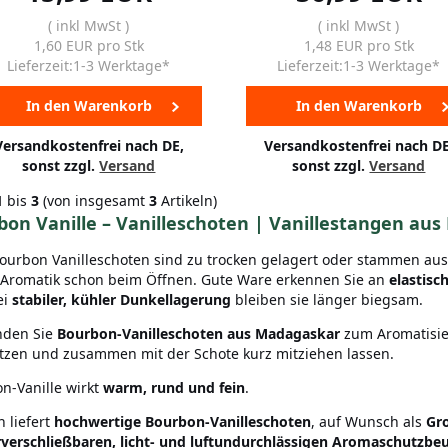
( inkl MwSt )
( inkl MwSt )
1,60 EUR pro Stk
1,48 EUR pro Stk
Lieferzeit:1-3 Werktage*
Lieferzeit:1-3 Werktage*
In den Warenkorb
In den Warenkorb
Versandkostenfrei nach DE,
Versandkostenfrei nach DE
sonst zzgl.
Versand
sonst zzgl.
Versand
1
bis
3
(von insgesamt
3
Artikeln)
bon Vanille – Vanilleschoten | Vanillestangen au
Bourbon Vanilleschoten sind zu trocken gelagert oder stammen aus 
 Aromatik schon beim Öffnen. Gute Ware erkennen Sie an
elastisc
ei
stabiler, kühler Dunkellagerung
bleiben sie länger biegsam.
inden Sie
Bourbon-Vanilleschoten aus Madagaskar
zum Aromatisi
tzen und zusammen mit der Schote kurz mitziehen lassen.
n-Vanille wirkt
warm, rund und fein
.
n liefert
hochwertige Bourbon-Vanilleschoten
, auf Wunsch als
Gr
verschließbaren, licht- und luftundurchlässigen Aromaschutzbeu