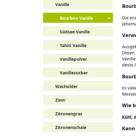
Vanille
Bourb
Die er
Bourbon Vanille
(ehema
Südsee Vanille
Verwe
Tahiti Vanille
Ausgek
Dosen 
Vanill
Vanillepulver
desto 
Vanillezucker
Bourb
Wacholder
In vie
Messer
Zimt
Wie b
Zitronengras
Kühl, 
Zitronenschale
Kann 