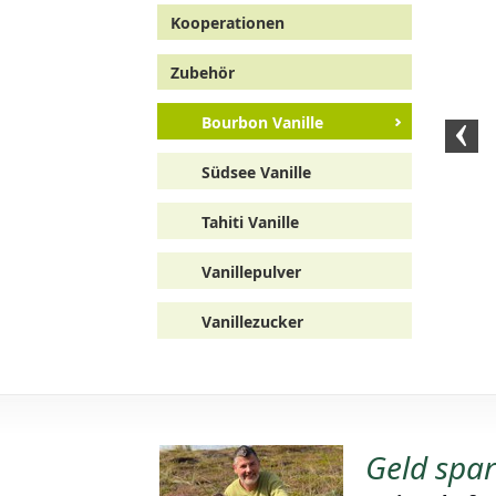
Kooperationen
Indischer Chai Sirup
Verwendung und
Rezept
Zubehör
Bourbon Vanille
Südsee Vanille
chen -
Erdbeerkuchen -
t
Rezept
Tahiti Vanille
Vanillepulver
Vanillezucker
Geld spa