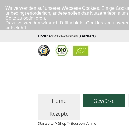
Wir verwenden auf unserer Webseite Cookies. Einige Cookies
unbedingt erforderlich, andere sollen das Nutzererlebnis un
Seite zu optimieren.
Dazu verwenden wir auch Drittanbieter-Cookies von unseren
aufgeführt.
Klicke unten auf "Annehmen", wenn du mit der Verwendung a
Hotline:
04121-2629590
(Festnetz)
Home
Gewürze
Rezepte
>
>
Startseite
Shop
Bourbon Vanille