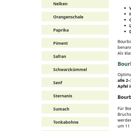
Nelken
Orangenschale
Paprika
Bourbo
Piment
benann
Als kl
Safran
Bour
Schwarzkümmel
Optima
alle 2
Senf
Apfel 
Sternanis
Bourb
Für Bo
Sumach
Bruchs
werden
Tonkabohne
um 11