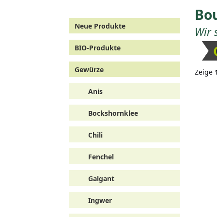
Bou
Neue Produkte
Wir 
BIO-Produkte
Gewürze
Zeige
Anis
Bockshornklee
Chili
Fenchel
Galgant
Ingwer