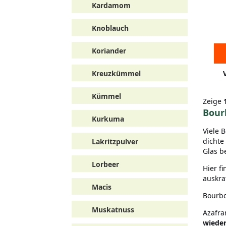
Kardamom
Knoblauch
Koriander
Kreuzkümmel
Kümmel
Zeige
Bour
Kurkuma
Viele 
dichte
Lakritzpulver
Glas b
Lorbeer
Hier f
auskra
Macis
Bourbo
Muskatnuss
Azafra
wieder