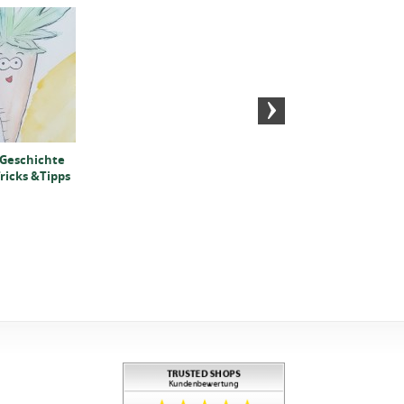
Milchreis selber
Gedeckter
machen: Rezept, Tipps
Apfelkuchen aus
& Tricks
Rührteig Rezept
 Geschichte
ricks &Tipps