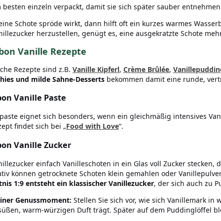
m besten einzeln verpackt, damit sie sich später sauber entnehmen
ine Schote spröde wirkt, dann hilft oft ein kurzes warmes Wasser
illezucker herzustellen, genügt es, eine ausgekratzte Schote meh
bon Vanille Rezepte
sche Rezepte sind z.B.
Vanille Kipferl
,
Crème Brûlée
,
Vanillepuddin
ies und milde Sahne-Desserts
bekommen damit eine runde, vertr
on Vanille Paste
epaste eignet sich besonders, wenn ein gleichmäßig intensives Va
ept findet sich bei „
Food with Love
“.
on Vanille Zucker
nillezucker einfach Vanilleschoten in ein Glas voll Zucker stecken
ativ können getrocknete Schoten klein gemahlen oder Vanillepulve
tnis 1:9 entsteht ein klassischer Vanillezucker
, der sich auch zu P
leiner Genussmoment:
Stellen Sie sich vor, wie sich Vanillemark i
süßen, warm-würzigen Duft trägt. Später auf dem Puddinglöffel ble