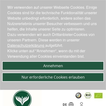
Wir verwenden auf unserer Webseite Cookies. Einige
Cookies sind für die technische Funktionalität unserer
Website unbedingt erforderlich, andere sollen das
Nutzererlebnis unserer Besucher verbessern und uns
helfen, die Inhalte unserer Seite zu optimieren.
Dazu verwenden wir auch Drittanbieter-Cookies von
unseren Partnern. Diese werden in unserer
Datenschutzerklärung
aufgeführt.
Klicke unten auf "Annehmen", wenn du mit der
Verwendung aller Cookies einverstanden bist.
Annehmen
Nur erforderliche Cookies erlauben
DE