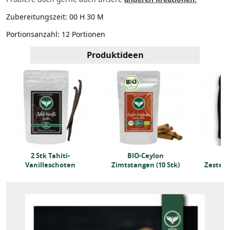
Zubereitungszeit:
00 H 30 M
Portionsanzahl:
12 Portionen
Produktideen
2 Stk Tahiti-
BIO-Ceylon
Mi
Vanilleschoten
Zimtstangen (10 Stk)
Zester/