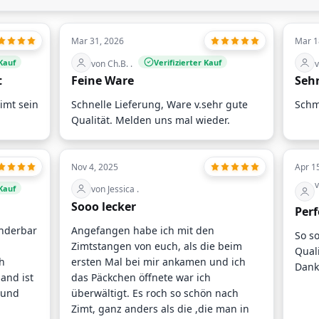
Mar 31, 2026
Mar 1
 Kauf
Verifizierter Kauf
von Ch.B. .
v
t
Feine Ware
Sehr
imt sein
Schnelle Lieferung, Ware v.sehr gute
Schm
Qualität. Melden uns mal wieder.
Nov 4, 2025
Apr 1
v
 Kauf
von Jessica .
Sooo lecker
Perf
underbar
Angefangen habe ich mit den
So so
Zimtstangen von euch, als die beim
Quali
h
ersten Mal bei mir ankamen und ich
Dank
sand ist
das Päckchen öffnete war ich
l und
überwältigt. Es roch so schön nach
Zimt, ganz anders als die ,die man in