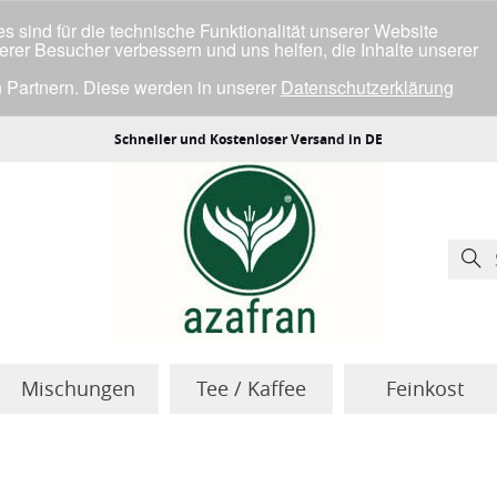
 sind für die technische Funktionalität unserer Website
serer Besucher verbessern und uns helfen, die Inhalte unserer
 Partnern. Diese werden in unserer
Datenschutzerklärung
ller Cookies einverstanden bist.
Schneller und Kostenloser Versand in DE
Mischungen
Tee / Kaffee
Feinkost