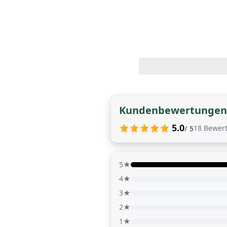
Kundenbewertungen
5.0
18
Bewer
/ 5
5★
4★
3★
2★
1★