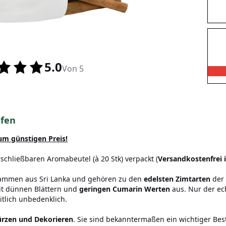
5.0
Von 5
ufen
zum günstigen Preis!
chließbaren Aromabeutel (à 20 Stk) verpackt (
Versandkostenfrei 
tammen aus Sri Lanka und gehören zu den
edelsten Zimtarten
der 
t dünnen Blättern und
geringen Cumarin Werten
aus. Nur der ec
tlich unbedenklich.
rzen und Dekorieren
. Sie sind bekanntermaßen ein wichtiger Bes