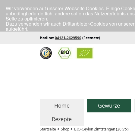
Wir verwenden auf unserer Webseite Cookies. Einige Cookies
unbedingt erforderlich, andere sollen das Nutzererlebnis un
Seite zu optimieren.
Dazu verwenden wir auch Drittanbieter-Cookies von unseren
aufgeführt.
Klicke unten auf "Annehmen", wenn du mit der Verwendung a
Hotline:
04121-2629590
(Festnetz)
Home
Gewürze
Rezepte
>
>
Startseite
Shop
BIO-Ceylon Zimtstangen (20 Stk)