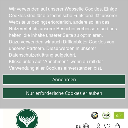
Wir verwenden auf unserer Webseite Cookies. Einige
Cookies sind für die technische Funktionalität unserer
Website unbedingt erforderlich, andere sollen das
Nutzererlebnis unserer Besucher verbessern und uns
helfen, die Inhalte unserer Seite zu optimieren.
Dazu verwenden wir auch Drittanbieter-Cookies von
unseren Partnern. Diese werden in unserer
Datenschutzerklärung
aufgeführt.
Klicke unten auf "Annehmen", wenn du mit der
Verwendung aller Cookies einverstanden bist.
Annehmen
Nur erforderliche Cookies erlauben
DE