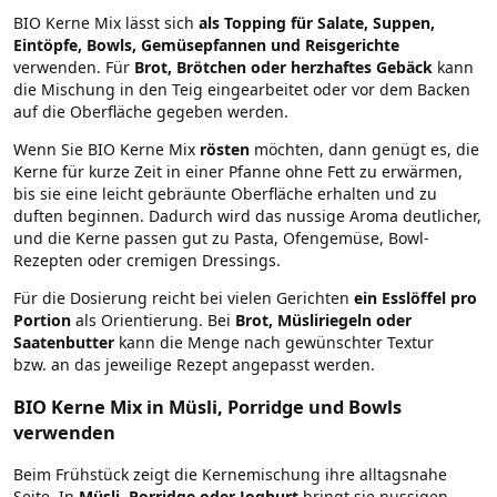
BIO Kerne Mix lässt sich
als Topping für Salate, Suppen,
Eintöpfe, Bowls, Gemüsepfannen und Reisgerichte
verwenden. Für
Brot, Brötchen oder herzhaftes Gebäck
kann
die Mischung in den Teig eingearbeitet oder vor dem Backen
auf die Oberfläche gegeben werden.
Wenn Sie BIO Kerne Mix
rösten
möchten, dann genügt es, die
Kerne für kurze Zeit in einer Pfanne ohne Fett zu erwärmen,
bis sie eine leicht gebräunte Oberfläche erhalten und zu
duften beginnen. Dadurch wird das nussige Aroma deutlicher,
und die Kerne passen gut zu Pasta, Ofengemüse, Bowl-
Rezepten oder cremigen Dressings.
Für die Dosierung reicht bei vielen Gerichten
ein Esslöffel pro
Portion
als Orientierung. Bei
Brot, Müsliriegeln oder
Saatenbutter
kann die Menge nach gewünschter Textur
bzw. an das jeweilige Rezept angepasst werden.
BIO Kerne Mix in Müsli, Porridge und Bowls
verwenden
Beim Frühstück zeigt die Kernemischung ihre alltagsnahe
Seite. In
Müsli, Porridge oder Joghurt
bringt sie nussigen