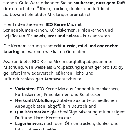
stehen. Gute Ware erkennen Sie an
sauberem, nussigem Duft
direkt nach dem Öffnen; trocken, dunkel und luftdicht
aufbewahrt bleibt der Mix länger aromatisch.
Hier finden Sie einen
BIO Kerne Mix
mit
Sonnenblumenkernen, Kürbiskernen, Pinienkernen und
Sojaflocken für
Bowls, Brot und Salate
– kurz anrösten.
Die Kernemischung schmeckt
nussig, mild und angenehm
knackig
auf warmen wie kalten Gerichten.
Azafran bietet BIO Kerne Mix in sorgfältig abgestimmter
Mischung, wahlweise als Großpackung (günstiger pro 100 g),
geliefert im wiederverschließbaren, licht- und
luftundurchlässigen Aromaschutzbeutel.
Varianten:
BIO Kerne Mix aus Sonnenblumenkernen,
Kürbiskernen, Pinienkernen und Sojaflocken
Herkunft/Abfüllung:
Zutaten aus unterschiedlichen
Anbaugebieten, abgefüllt in Deutschland
Qualitätsmarker:
gleichmäßige Mischung mit nussigem
Duft und klarer Kernstruktur
Lagerhinweis:
nach dem Öffnen trocken, dunkel und
luftdicht verschließen