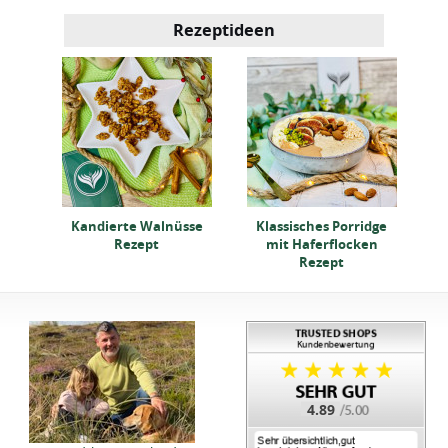
Rezeptideen
 mit
K
käse
Kandierte Walnüsse
Klassisches Porridge
Rezept
mit Haferflocken
Rezept
4.89