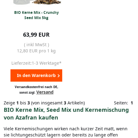
BIO Kerne Mix - Crunchy
Seed Mix 5kg
63,99 EUR
( inkl MwSt )
12,80 EUR pro 1 kg
Lieferzeit:1-3 Werktage*
In den Warenkorb
Versandkostenfrei nach DE,
Versand
sonst zzgl.
Zeige
1
bis
3
(von insgesamt
3
Artikeln)
Seiten:
1
BIO Kerne Mix, Seed Mix und Kernemischung
von Azafran kaufen
Viele Kernemischungen wirken nach kurzer Zeit matt, wenn
sie lichtungeschützt lagern oder bereits zu lange offen