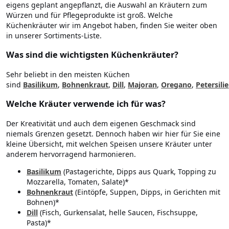
eigens geplant angepflanzt, die Auswahl an Kräutern zum
Würzen und für Pflegeprodukte ist groß. Welche
Küchenkräuter wir im Angebot haben, finden Sie weiter oben
in unserer Sortiments-Liste.
Was sind die wichtigsten Küchenkräuter?
Sehr beliebt in den meisten Küchen
sind
Basilikum
,
Bohnenkraut
,
Dill
,
Majoran
,
Oregano
,
Petersilie
Welche Kräuter verwende ich für was?
Der Kreativität und auch dem eigenen Geschmack sind
niemals Grenzen gesetzt. Dennoch haben wir hier für Sie eine
kleine Übersicht, mit welchen Speisen unsere Kräuter unter
anderem hervorragend harmonieren.
Basilikum
(Pastagerichte, Dipps aus Quark, Topping zu
Mozzarella, Tomaten, Salate)*
Bohnenkraut
(Eintöpfe, Suppen, Dipps, in Gerichten mit
Bohnen)*
Dill
(Fisch, Gurkensalat, helle Saucen, Fischsuppe,
Pasta)*