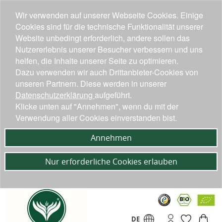
Wir verwenden auf unserer Webseite Cookies. Einige
Cookies sind für die technische Funktionalität unserer
Website unbedingt erforderlich, andere sollen das
Nutzererlebnis unserer Besucher verbessern und uns
helfen, die Inhalte unserer Seite zu optimieren.
Dazu verwenden wir auch Drittanbieter-Cookies von
unseren Partnern. Diese werden in unserer
Datenschutzerklärung
aufgeführt.
Klicke unten auf "Annehmen", wenn du mit der
Verwendung aller Cookies einverstanden bist.
Annehmen
Nur erforderliche Cookies erlauben
DE