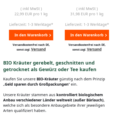
( inkl MwSt )
( inkl MwSt )
22,99 EUR pro 1 kg
31,98 EUR pro 1 kg
Lieferzeit: 1-3 Werktage*
Lieferzeit: 1-3 Werktage*
In den Warenkorb
In den Warenkorb
Versandkostenfrei nach DE,
Versandkostenfrei nach DE,
Versand
Versand
sonst zzgl.
sonst zzgl.
BIO Kräuter gerebelt, geschnitten und
getrocknet als Gewürz oder Tee kaufen
Kaufen Sie unsere
BIO-Kräuter
günstig nach dem Prinzip
„
Geld sparen durch Großpackungen
“ ein.
Unsere Kräuter stammen aus
kontrolliert biologischem
Anbau
verschiedener Länder weltweit (außer Bärlauch)
,
welche sich als besondere Anbaugebiete ihrer jeweiligen
Arten qualifiziert haben.