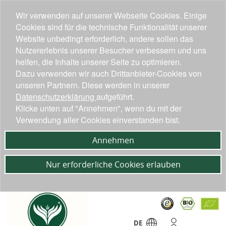
Wir verwenden auf unserer Webseite Cookies. Einige
Cookies sind für die technische Funktionalität unserer
Website unbedingt erforderlich, andere sollen das
Nutzererlebnis unserer Besucher verbessern und uns
helfen, die Inhalte unserer Seite zu optimieren.
Dazu verwenden wir auch Drittanbieter-Cookies von
unseren Partnern. Diese werden in unserer
Datenschutzerklärung
aufgeführt.
Klicke unten auf "Annehmen", wenn du mit der
Verwendung aller Cookies einverstanden bist.
Annehmen
Nur erforderliche Cookies erlauben
DE