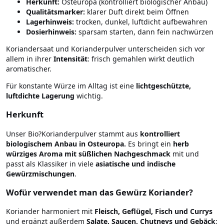
Herkunft:
Osteuropa (kontrolliert biologischer Anbau)
Qualitätsmarker:
klarer Duft direkt beim Öffnen
Lagerhinweis:
trocken, dunkel, luftdicht aufbewahren
Dosierhinweis:
sparsam starten, dann fein nachwürzen
Koriandersaat und Korianderpulver unterscheiden sich vor
allem in ihrer
Intensität
: frisch gemahlen wirkt deutlich
aromatischer.
Für konstante Würze im Alltag ist eine
lichtgeschützte,
luftdichte Lagerung
wichtig.
Herkunft
Unser Bio?Korianderpulver stammt aus
kontrolliert
biologischem Anbau in Osteuropa.
Es bringt ein
herb
würziges Aroma mit süßlichen Nachgeschmack
mit und
passt als Klassiker in viele
asiatische und indische
Gewürzmischungen
.
Wofür verwendet man das Gewürz Koriander?
Koriander harmoniert mit
Fleisch, Geflügel, Fisch und Currys
und ergänzt außerdem
Salate, Saucen, Chutneys und Gebäck
;