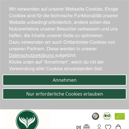
Wir verwenden auf unserer Webseite Cookies. Einige
Cookies sind für die technische Funktionalität unserer
Website unbedingt erforderlich, andere sollen das
Nutzererlebnis unserer Besucher verbessern und uns
helfen, die Inhalte unserer Seite zu optimieren.
Dazu verwenden wir auch Drittanbieter-Cookies von
unseren Partnern. Diese werden in unserer
Datenschutzerklärung
aufgeführt.
Klicke unten auf "Annehmen", wenn du mit der
Verwendung aller Cookies einverstanden bist.
Annehmen
Nur erforderliche Cookies erlauben
DE