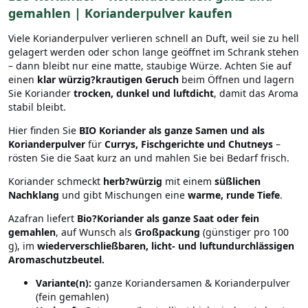
gemahlen | Korianderpulver kaufen
Viele Korianderpulver verlieren schnell an Duft, weil sie zu hell
gelagert werden oder schon lange geöffnet im Schrank stehen
– dann bleibt nur eine matte, staubige Würze. Achten Sie auf
einen
klar würzig?krautigen Geruch
beim Öffnen und lagern
Sie Koriander
trocken, dunkel und luftdicht
, damit das Aroma
stabil bleibt.
Hier finden Sie
BIO Koriander als ganze Samen und als
Korianderpulver
für
Currys, Fischgerichte und Chutneys
–
rösten Sie die Saat kurz an und mahlen Sie bei Bedarf frisch.
Koriander schmeckt
herb?würzig
mit einem
süßlichen
Nachklang
und gibt Mischungen eine
warme, runde Tiefe
.
Azafran liefert
Bio?Koriander als ganze Saat oder fein
gemahlen
, auf Wunsch als
Großpackung
(günstiger pro 100
g), im
wiederverschließbaren, licht- und luftundurchlässigen
Aromaschutzbeutel.
Variante(n):
ganze Koriandersamen & Korianderpulver
(fein gemahlen)