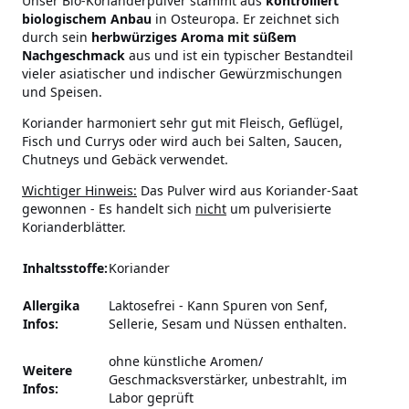
Unser Bio-Korianderpulver stammt aus
kontrolliert
biologischem Anbau
in Osteuropa. Er zeichnet sich
durch sein
herbwürziges Aroma mit süßem
Nachgeschmack
aus und ist ein typischer Bestandteil
vieler asiatischer und indischer Gewürzmischungen
und Speisen.
Koriander harmoniert sehr gut mit Fleisch, Geflügel,
Fisch und Currys oder wird auch bei Salten, Saucen,
Chutneys und Gebäck verwendet.
Wichtiger Hinweis:
Das Pulver wird aus Koriander-Saat
gewonnen - Es handelt sich
nicht
um pulverisierte
Korianderblätter.
Inhaltsstoffe:
Koriander
Allergika
Laktosefrei
-
Kann Spuren von Senf,
Infos:
Sellerie, Sesam und Nüssen enthalten.
ohne künstliche Aromen/
Weitere
Geschmacksverstärker,
unbestrahlt, im
Infos:
Labor geprüft