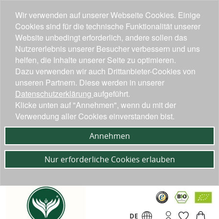
Wir verwenden auf unserer Webseite Cookies. Einige
Cookies sind für die technische Funktionalität unserer
Website unbedingt erforderlich, andere sollen das
Nutzererlebnis unserer Besucher verbessern und uns
helfen, die Inhalte unserer Seite zu optimieren.
Dazu verwenden wir auch Drittanbieter-Cookies von
unseren Partnern. Diese werden in unserer
Datenschutzerklärung
aufgeführt.
Klicke unten auf "Annehmen", wenn du mit der
Verwendung aller Cookies einverstanden bist.
Annehmen
Nur erforderliche Cookies erlauben
DE