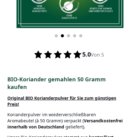
5.0
Von 5
BIO-Koriander gemahlen 50 Gramm
kaufen
Original BIO Korianderpulver
für Sie zum günstigen
Preis!
Korianderpulver im wiederverschließbaren
Aromabeutel (à 50 Gramm) verpackt (
Versandkostenfrei
innerhalb von Deutschland
geliefert).