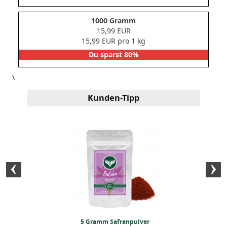
1000 Gramm
15,99 EUR
15,99 EUR pro 1 kg
Du sparst 80%
\
Kunden-Tipp
ganz (50 Gramm)
5 Gramm Safranpulver
BIO-Kurkumapu