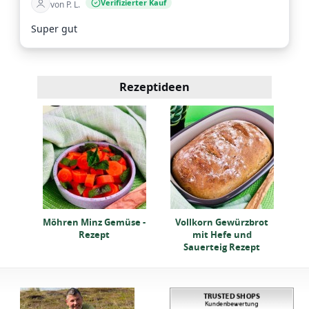
Verifizierter Kauf
von P. L.
Super gut
Rezeptideen
out?
L
Möhren Minz Gemüse -
Vollkorn Gewürzbrot
Rezept
mit Hefe und
Sauerteig Rezept