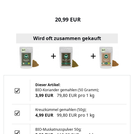
99 EUR
20,99 EUR
3,99
Wird oft zusammen gekauft
+
+
Dieser Artikel:
BIO-Koriander gemahlen (50 Gramm);
Safranpulver
3,99 EUR
79,80 EUR pro 1 kg
Kreuzkümmel gemahlen (50g);
4,99 EUR
99,80 EUR pro 1 kg
99 EUR
BIO-Muskatnusspulver 50g;