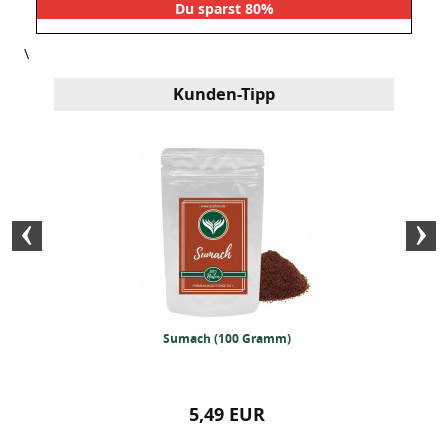
Du sparst 80%
\
Kunden-Tipp
che Kräuter (250g)
Sumach (100 Gramm)
Hala Kaffeege
99 EUR
5,49 EUR
5,99