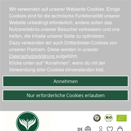
Wir verwenden auf unserer Webseite Cookies. Einige
Cookies sind für die technische Funktionalität unserer
Website unbedingt erforderlich, andere sollen das
Nutzererlebnis unserer Besucher verbessern und uns
helfen, die Inhalte unserer Seite zu optimieren.
Dazu verwenden wir auch Drittanbieter-Cookies von
unseren Partnern. Diese werden in unserer
Datenschutzerklärung
aufgeführt.
Klicke unten auf "Annehmen", wenn du mit der
Verwendung aller Cookies einverstanden bist.
Annehmen
Nur erforderliche Cookies erlauben
DE