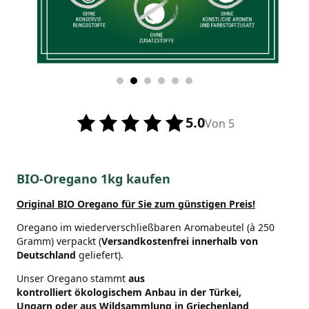
5.0
Von 5
BIO-Oregano 1kg kaufen
Original BIO Oregano
für Sie zum günstigen Preis!
Oregano im wiederverschließbaren Aromabeutel (à 250
Gramm) verpackt (
Versandkostenfrei innerhalb von
Deutschland
geliefert).
Unser Oregano stammt
aus
kontrolliert ökologischem Anbau in der Türkei,
Ungarn oder aus Wildsammlung in Griechenland