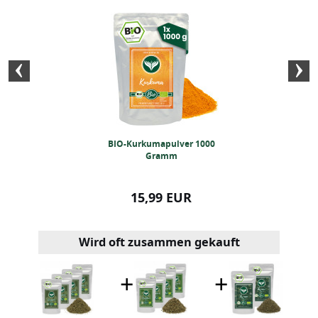
nengras (1Kg)
BIO-Kurkumapulver 1000
BIO-Ceylon Zim
Gramm
Gra
99 EUR
15,99 EUR
22,99
Wird oft zusammen gekauft
+
+