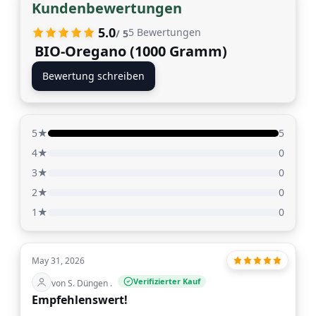
Kundenbewertungen
5.0
5
Bewertungen
/ 5
BIO-Oregano (1000 Gramm)
Bewertung schreiben
5★
5
4★
0
3★
0
2★
0
1★
0
May 31, 2026
Verifizierter Kauf
von S. Düngen .
Empfehlenswert!