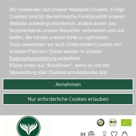
Wir verwenden auf unserer Webseite Cookies. Einige
Cookies sind für die technische Funktionalität unserer
Website unbedingt erforderlich, andere sollen das
Nutzererlebnis unserer Besucher verbessern und uns
helfen, die Inhalte unserer Seite zu optimieren.
Dazu verwenden wir auch Drittanbieter-Cookies von
unseren Partnern. Diese werden in unserer
Datenschutzerklärung
aufgeführt.
Klicke unten auf "Annehmen", wenn du mit der
Verwendung aller Cookies einverstanden bist.
Annehmen
Nur erforderliche Cookies erlauben
DE