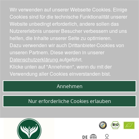
Wir verwenden auf unserer Webseite Cookies. Einige
Cookies sind für die technische Funktionalität unserer
Website unbedingt erforderlich, andere sollen das
Nutzererlebnis unserer Besucher verbessern und uns
helfen, die Inhalte unserer Seite zu optimieren.
Dazu verwenden wir auch Drittanbieter-Cookies von
unseren Partnern. Diese werden in unserer
Datenschutzerklärung
aufgeführt.
Klicke unten auf "Annehmen", wenn du mit der
Verwendung aller Cookies einverstanden bist.
Annehmen
Nur erforderliche Cookies erlauben
DE