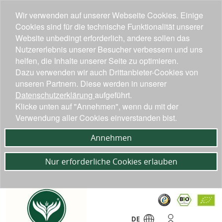
Wir verwenden auf unserer Webseite Cookies. Einige
Cookies sind für die technische Funktionalität unserer
Website unbedingt erforderlich, andere sollen das
Nutzererlebnis unserer Besucher verbessern und uns
helfen, die Inhalte unserer Seite zu optimieren.
Dazu verwenden wir auch Drittanbieter-Cookies von
unseren Partnern. Diese werden in unserer
Datenschutzerklärung
aufgeführt.
Klicke unten auf "Annehmen", wenn du mit der
Verwendung aller Cookies einverstanden bist.
Annehmen
Nur erforderliche Cookies erlauben
DE