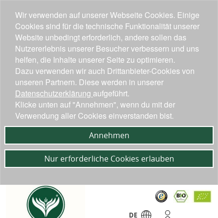
Wir verwenden auf unserer Webseite Cookies. Einige
Cookies sind für die technische Funktionalität unserer
Website unbedingt erforderlich, andere sollen das
Nutzererlebnis unserer Besucher verbessern und uns
helfen, die Inhalte unserer Seite zu optimieren.
Dazu verwenden wir auch Drittanbieter-Cookies von
unseren Partnern. Diese werden in unserer
Datenschutzerklärung
aufgeführt.
Klicke unten auf "Annehmen", wenn du mit der
Verwendung aller Cookies einverstanden bist.
Annehmen
Nur erforderliche Cookies erlauben
DE