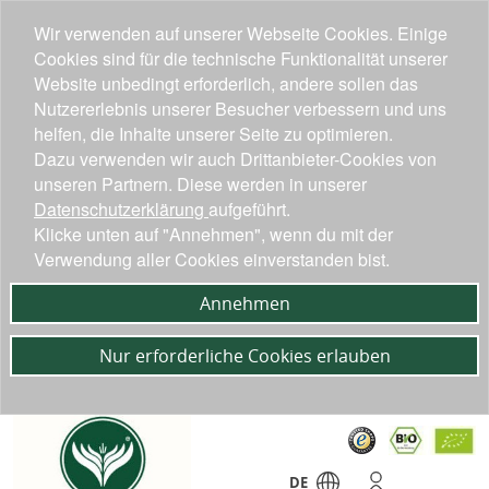
Wir verwenden auf unserer Webseite Cookies. Einige
Cookies sind für die technische Funktionalität unserer
Website unbedingt erforderlich, andere sollen das
Nutzererlebnis unserer Besucher verbessern und uns
helfen, die Inhalte unserer Seite zu optimieren.
Dazu verwenden wir auch Drittanbieter-Cookies von
unseren Partnern. Diese werden in unserer
Datenschutzerklärung
aufgeführt.
Klicke unten auf "Annehmen", wenn du mit der
Verwendung aller Cookies einverstanden bist.
Annehmen
Nur erforderliche Cookies erlauben
DE