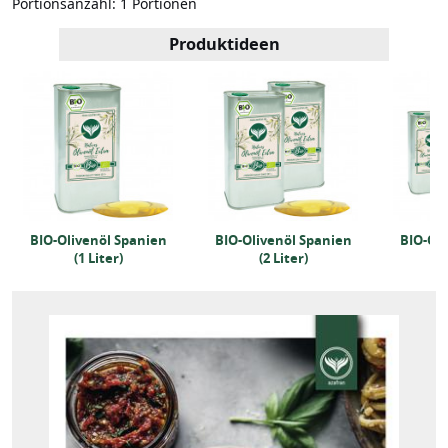
Portionsanzahl:
1 Portionen
Produktideen
BIO-Olivenöl Spanien
BIO-Olivenöl Spanien
BIO-Oli
(1 Liter)
(2 Liter)