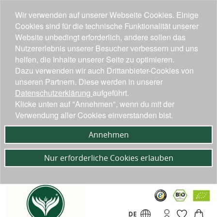
Wir verwenden auf unserer Webseite Cookies. Einige
Cookies sind für die technische Funktionalität unserer
Website unbedingt erforderlich, andere sollen das
Nutzererlebnis unserer Besucher verbessern und uns
helfen, die Inhalte unserer Seite zu optimieren.
Dazu verwenden wir auch Drittanbieter-Cookies von
unseren Partnern. Diese werden in unserer
Datenschutzerklärung
aufgeführt.
Klicke unten auf "Annehmen", wenn du mit der
Verwendung aller Cookies einverstanden bist.
Annehmen
Nur erforderliche Cookies erlauben
DE