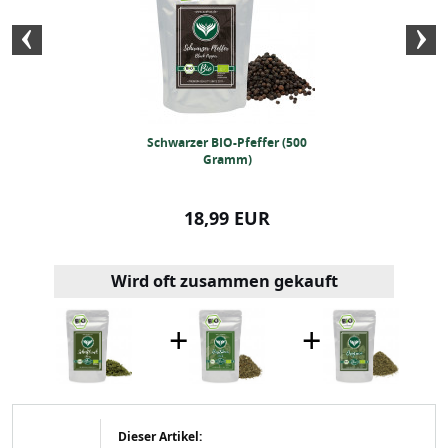
felsüße 1kg
Schwarzer BIO-Pfeffer (500
BIO-Basilikum
Gramm)
99 EUR
18,99 EUR
9,99
Wird oft zusammen gekauft
+
+
Dieser Artikel: